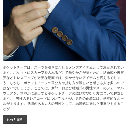
ポケットチーフは、スーツを引き立たせるメンズアイテムとして注目されてい
ます。ポケットにスカーフを入れるだけで華やかさが増すため、結婚式や披露
宴などドレスアップが必要な場面では、欠かせないアイテムと言えるでしょ
う。しかし、ポケットチーフの選び方や折り方が難しいと感じる人は多いので
はないでしょうか。ここでは、新郎、および結婚式の男性ゲストのフォーマル
ウェアを、華やかに演出するポケットチーフの選び方や折り方について解説し
ます。 男性のドレスコードについておさらい 男性の正装には、基本的なルー
ルがあります。良識のある大人の男性として、結婚式に適した服選びをするこ
とが...
もっと読む