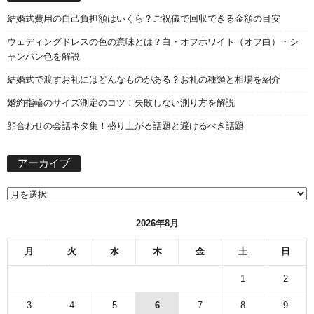
結婚式費用の自己負担額はいくら？ご祝儀で回収できる金額の目安
ウェディングドレスの色の意味とは？白・オフホワイト（オフ白）・シ
ャンパン色を解説
結婚式で渡すお礼にはどんなものがある？お礼の種類と相場を紹介
婚約指輪のサイズ測定のコツ！失敗しない測り方を解説
顔合わせの会話ネタ集！盛り上がる話題と避けるべき話題
ア
アーカイブ
ー
カ
イ
ブ
2026年8月
月
火
水
木
金
土
日
1
2
3
4
5
6
7
8
9