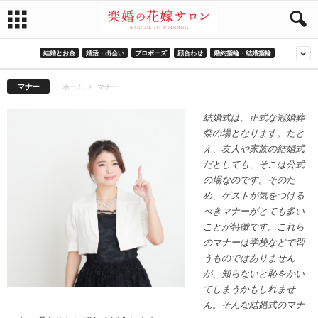
結婚とお金
婚活・出会い
プロポーズ
顔合わせ
婚約指輪・結婚指輪
マナー
ホーム
マナー
結婚式は、正式な冠婚葬
祭の場となります。たと
え、友人や家族の結婚式
だとしても、そこは公式
の場なのです。そのた
め、ゲストが気をつける
べきマナーがとても多い
ことが特徴です。これら
のマナーは学校などで習
うものではありません
が、知らないと恥をかい
てしまうかもしれませ
ん。そんな結婚式のマナ