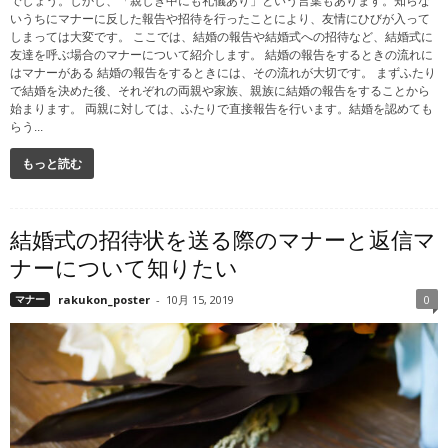
でしょう。しかし、「親しき中にも礼儀あり」という言葉もあります。知らな
いうちにマナーに反した報告や招待を行ったことにより、友情にひびが入って
しまっては大変です。 ここでは、結婚の報告や結婚式への招待など、結婚式に
友達を呼ぶ場合のマナーについて紹介します。 結婚の報告をするときの流れに
はマナーがある 結婚の報告をするときには、その流れが大切です。 まずふたり
で結婚を決めた後、それぞれの両親や家族、親族に結婚の報告をすることから
始まります。 両親に対しては、ふたりで直接報告を行います。結婚を認めても
らう...
もっと読む
結婚式の招待状を送る際のマナーと返信マ
ナーについて知りたい
マナー
rakukon_poster
-
10月 15, 2019
0