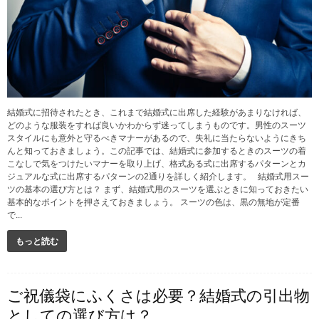
結婚式に招待されたとき、これまで結婚式に出席した経験があまりなければ、
どのような服装をすれば良いかわからず迷ってしまうものです。男性のスーツ
スタイルにも意外と守るべきマナーがあるので、失礼に当たらないようにきち
んと知っておきましょう。この記事では、結婚式に参加するときのスーツの着
こなしで気をつけたいマナーを取り上げ、格式ある式に出席するパターンとカ
ジュアルな式に出席するパターンの2通りを詳しく紹介します。 結婚式用スー
ツの基本の選び方とは？ まず、結婚式用のスーツを選ぶときに知っておきたい
基本的なポイントを押さえておきましょう。 スーツの色は、黒の無地が定番
で...
もっと読む
ご祝儀袋にふくさは必要？結婚式の引出物
としての選び方は？