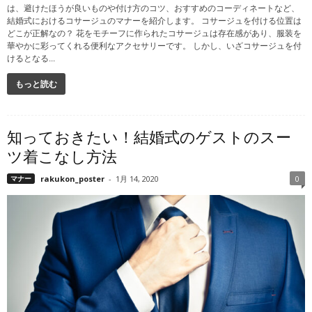
は、避けたほうが良いものや付け方のコツ、おすすめのコーディネートなど、
結婚式におけるコサージュのマナーを紹介します。 コサージュを付ける位置は
どこが正解なの？ 花をモチーフに作られたコサージュは存在感があり、服装を
華やかに彩ってくれる便利なアクセサリーです。 しかし、いざコサージュを付
けるとなる...
もっと読む
知っておきたい！結婚式のゲストのスー
ツ着こなし方法
マナー
rakukon_poster
-
1月 14, 2020
0