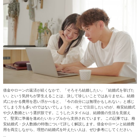
借金やローンの返済が続くなかで、「そろそろ結婚したい」「結婚式を挙げた
い」という気持ちが芽生えることは、決して珍しいことではありません。結婚
式にかかる費用を思い浮かべると、「今の自分には無理かもしれない」と感じ
てしまう方も多いのではないでしょうか。 そこで注目したいのが、格安結婚式
や少人数婚という選択肢です。こうしたスタイルは、結婚後の生活を見据え
て、堅実に準備を進めたいカップルから支持されています。 この記事では、格
安結婚式・少人数婚の特徴について詳しく解説します。借金やローンと結婚費
用を両立しながら、理想の結婚式を叶えたい人は、ぜひ参考にしてください。
...