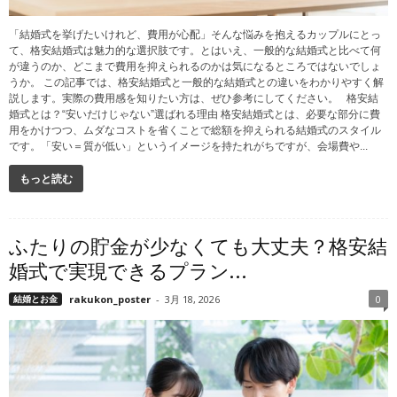
「結婚式を挙げたいけれど、費用が心配」そんな悩みを抱えるカップルにとっ
て、格安結婚式は魅力的な選択肢です。とはいえ、一般的な結婚式と比べて何
が違うのか、どこまで費用を抑えられるのかは気になるところではないでしょ
うか。 この記事では、格安結婚式と一般的な結婚式との違いをわかりやすく解
説します。実際の費用感を知りたい方は、ぜひ参考にしてください。 格安結
婚式とは？“安いだけじゃない”選ばれる理由 格安結婚式とは、必要な部分に費
用をかけつつ、ムダなコストを省くことで総額を抑えられる結婚式のスタイル
です。「安い＝質が低い」というイメージを持たれがちですが、会場費や...
もっと読む
ふたりの貯金が少なくても大丈夫？格安結
婚式で実現できるプラン...
結婚とお金
rakukon_poster
-
3月 18, 2026
0