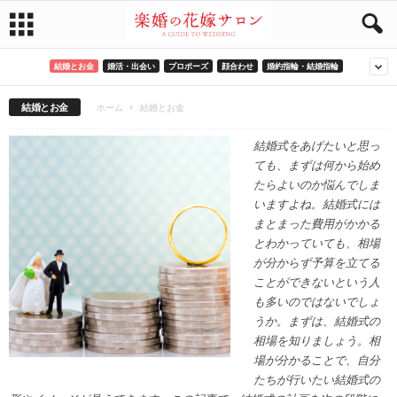
結婚とお金
婚活・出会い
プロポーズ
顔合わせ
婚約指輪・結婚指輪
結婚とお金
ホーム
結婚とお金
結婚式をあげたいと思っ
ても、まずは何から始め
たらよいのか悩んでしま
いますよね。結婚式には
まとまった費用がかかる
とわかっていても、相場
が分からず予算を立てる
ことができないという人
も多いのではないでしょ
うか。まずは、結婚式の
相場を知りましょう。相
場が分かることで、自分
たちが行いたい結婚式の