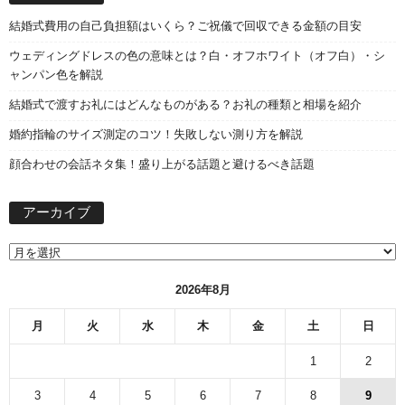
結婚式費用の自己負担額はいくら？ご祝儀で回収できる金額の目安
ウェディングドレスの色の意味とは？白・オフホワイト（オフ白）・シ
ャンパン色を解説
結婚式で渡すお礼にはどんなものがある？お礼の種類と相場を紹介
婚約指輪のサイズ測定のコツ！失敗しない測り方を解説
顔合わせの会話ネタ集！盛り上がる話題と避けるべき話題
ア
アーカイブ
ー
カ
イ
ブ
2026年8月
月
火
水
木
金
土
日
1
2
3
4
5
6
7
8
9