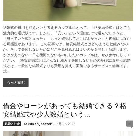
結婚式の費用を抑えたいと考えるカップルにとって、「格安結婚式」はとても
魅力的な選択肢です。しかし、「安い」という理由だけで選んでしまうと、
「思っていた式と違った」「もっと確認しておけばよかった」と後悔につなが
る可能性があります。 この記事では、格安結婚式とはどのような仕組みなの
か、そして失敗しないためにどこを見極めればよいのかを詳しく解説します。
かけがえのない一日を後悔のないものにしたいカップルは、ぜひ参考にしてく
ださい。 格安結婚式とはどんな仕組み？失敗しないための基礎知識 格安結婚
式とは、一般的な結婚式よりも費用を抑えて実施できるサービスの総称です。
式...
もっと読む
借金やローンがあっても結婚できる？格
安結婚式や少人数婚という...
結婚とお金
rakukon_poster
-
5月 26, 2026
0