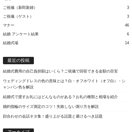
ご祝儀（新郎新婦）
3
ご祝儀（ゲスト）
3
マナー
46
結婚 アンケート結果
6
結婚式場
14
最近の投稿
結婚式費用の自己負担額はいくら？ご祝儀で回収できる金額の目安
ウェディングドレスの色の意味とは？白・オフホワイト（オフ白）・シ
ャンパン色を解説
結婚式で渡すお礼にはどんなものがある？お礼の種類と相場を紹介
婚約指輪のサイズ測定のコツ！失敗しない測り方を解説
顔合わせの会話ネタ集！盛り上がる話題と避けるべき話題
ア
ー