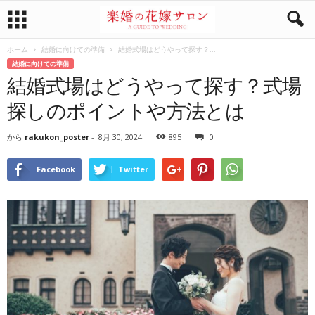
ホーム
結婚に向けての準備
結婚式場はどうやって探す？...
結婚に向けての準備
結婚式場はどうやって探す？式場
探しのポイントや方法とは
から
rakukon_poster
-
8月 30, 2024
895
0
Facebook
Twitter