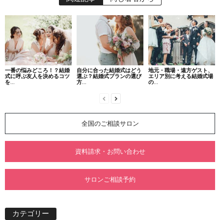
一番の悩みどころ！？結婚
自分に合った結婚式はどう
地元・職場・遠方ゲスト、
式に呼ぶ友人を決めるコツ
選ぶ？結婚式プランの選び
エリア別に考える結婚式場
を...
方...
の...
全国のご相談サロン
資料請求・お問い合わせ
サロンご相談予約
カテゴリー