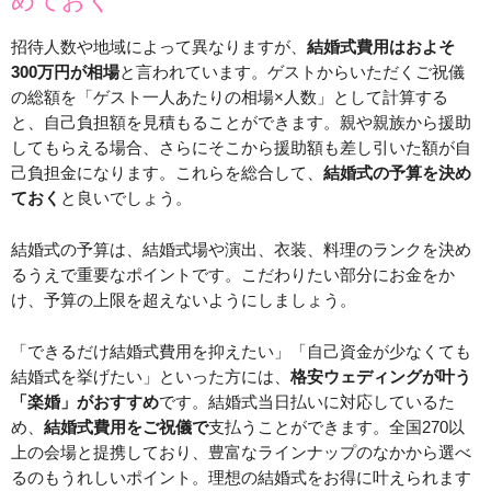
招待人数や地域によって異なりますが、
結婚式費用はおよそ
300万円が相場
と言われています。ゲストからいただくご祝儀
の総額を「ゲスト一人あたりの相場×人数」として計算する
と、自己負担額を見積もることができます。親や親族から援助
してもらえる場合、さらにそこから援助額も差し引いた額が自
己負担金になります。これらを総合して、
結婚式の予算を決め
ておく
と良いでしょう。
結婚式の予算は、結婚式場や演出、衣装、料理のランクを決め
るうえで重要なポイントです。こだわりたい部分にお金をか
け、予算の上限を超えないようにしましょう。
「できるだけ結婚式費用を抑えたい」「自己資金が少なくても
結婚式を挙げたい」といった方には、
格安ウェディングが叶う
「楽婚」がおすすめ
です。結婚式当日払いに対応しているた
め、
結婚式費用をご祝儀で
支払うことができます。全国270以
上の会場と提携しており、豊富なラインナップのなかから選べ
るのもうれしいポイント。理想の結婚式をお得に叶えられます