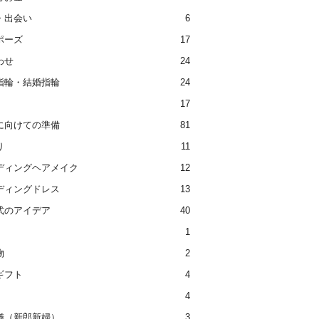
・出会い
6
ポーズ
17
わせ
24
指輪・結婚指輪
24
17
に向けての準備
81
り
11
ディングヘアメイク
12
ディングドレス
13
式のアイデア
40
1
物
2
ギフト
4
4
儀（新郎新婦）
3