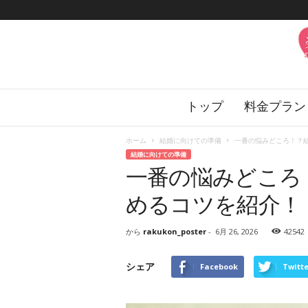
楽
トップ
料金プラン
婚
の
花
ホーム
結婚に向けての準備
一番の悩みどころ！？結婚
嫁
結婚に向けての準備
サ
一番の悩みどころ
ロ
ン
めるコツを紹介！
から
rakukon_poster
-
6月 26, 2026
42542
シェア
Facebook
Twitte