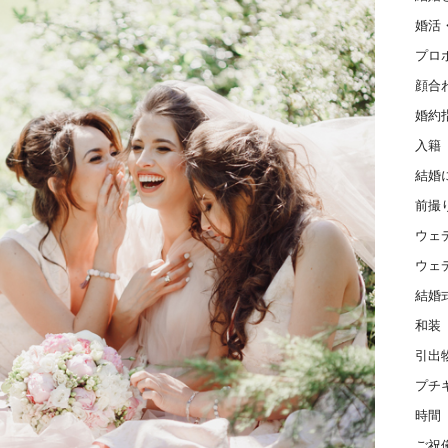
婚活
プロ
顔合
婚約
入籍
結婚
前撮
ウェ
ウェ
結婚
和装
引出
プチ
時間
ご祝