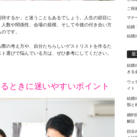
ご祝
招待するか」と迷うこともあるでしょう。人生の節目に
マナ
、人数や関係性、会場の規模、そして今後の付き合い方
結婚
ものです。
結婚
る際の考え方や、自分たちらしいゲストリストを作るた
スト選びで悩んでいる方は、ぜひ参考にしてください。
最
結婚
きる
ウェ
するときに迷いやすいポイント
イト
結婚
類と
婚約
解説
顔合