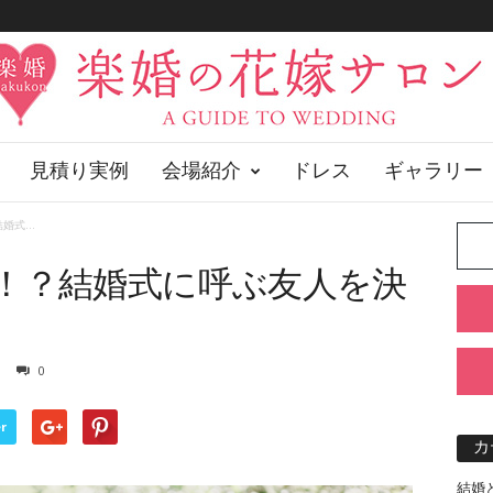
見積り実例
会場紹介
ドレス
ギャラリー
式...
！？結婚式に呼ぶ友人を決
0
r
カ
結婚