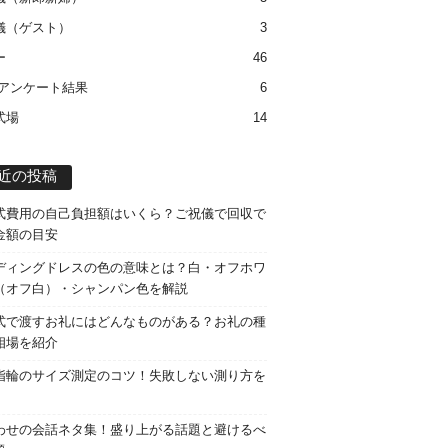
儀（ゲスト）
3
ー
46
 アンケート結果
6
式場
14
近の投稿
式費用の自己負担額はいくら？ご祝儀で回収で
金額の目安
ディングドレスの色の意味とは？白・オフホワ
（オフ白）・シャンパン色を解説
式で渡すお礼にはどんなものがある？お礼の種
相場を紹介
指輪のサイズ測定のコツ！失敗しない測り方を
わせの会話ネタ集！盛り上がる話題と避けるべ