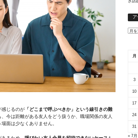
き話
ア
月
3
10
17
が感じるのが
「どこまで呼ぶべきか」という線引きの難
24
も、今は距離がある友人をどう扱うか、職場関係の友人
う場面は少なくありません。
31
« 7月
があるため、
呼びたい友人全員を招待できないケース
も