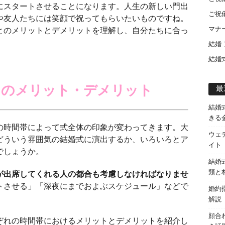
にスタートさせることになります。人生の新しい門出
ご祝
や友人たちには笑顔で祝ってもらいたいものですね。
とのメリットとデメリットを理解し、自分たちに合っ
マナ
結婚
結婚
とのメリット・デメリット
最
結婚
きる
の時間帯によって式全体の印象が変わってきます。大
ウェ
どういう雰囲気の結婚式に演出するか、いろいろとア
イト
でしょうか。
結婚
が出席してくれる人の都合も考慮しなければなりませ
類と
トさせる」「深夜にまでおよぶスケジュール」などで
婚約
解説
顔合
ぞれの時間帯におけるメリットとデメリットを紹介し