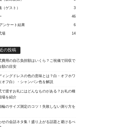
儀（ゲスト）
3
ー
46
 アンケート結果
6
式場
14
近の投稿
式費用の自己負担額はいくら？ご祝儀で回収で
金額の目安
ディングドレスの色の意味とは？白・オフホワ
（オフ白）・シャンパン色を解説
式で渡すお礼にはどんなものがある？お礼の種
相場を紹介
指輪のサイズ測定のコツ！失敗しない測り方を
わせの会話ネタ集！盛り上がる話題と避けるべ