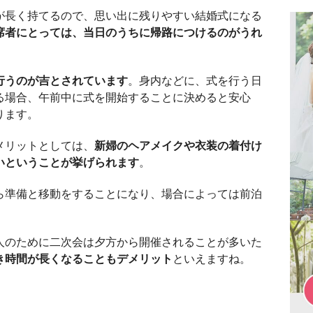
が長く持てるので、思い出に残りやすい結婚式になる
席者にとっては、当日のうちに帰路につけるのがうれ
行うのが吉とされています
。身内などに、式を行う日
る場合、午前中に式を開始することに決めると安心
ります。
メリットとしては、
新婦のヘアメイクや衣装の着付け
いということが挙げられます
。
ら準備と移動をすることになり、場合によっては前泊
人のために二次会は夕方から開催されることが多いた
き時間が長くなることもデメリット
といえますね。