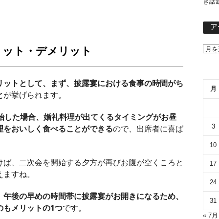
き話
ア
リット・デメリット
リットとして、まず、披露宴における食事の時間がち
月
と
が挙げられます。
開始した場合、婚礼料理が出てくるタイミングがお昼
3
理をおいしく食べることができる
ので、出席者に喜ば
10
けば、二次会を開始する夕方が再びお腹が空くころと
17
えますね。
24
、午後の早めの時間帯に披露宴がお開きになるため、
31
のもメリットの1つ
です。
« 7月