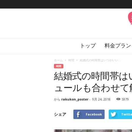
楽
トップ
料金プラン
婚
の
花
ホーム
時間
結婚式の時間帯はいつがいい...
嫁
時間
サ
結婚式の時間帯は
ロ
ン
ュールも合わせて
から
rakukon_poster
-
9月 24, 2018
5979
シェア
Facebook
Twitte