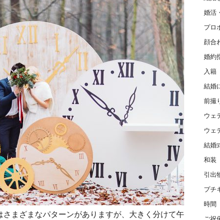
婚活
プロ
顔合
婚約
入籍
結婚
前撮
ウェ
ウェ
結婚
和装
引出
プチ
時間
はさまざまなパターンがありますが、大きく分けて午
ご祝