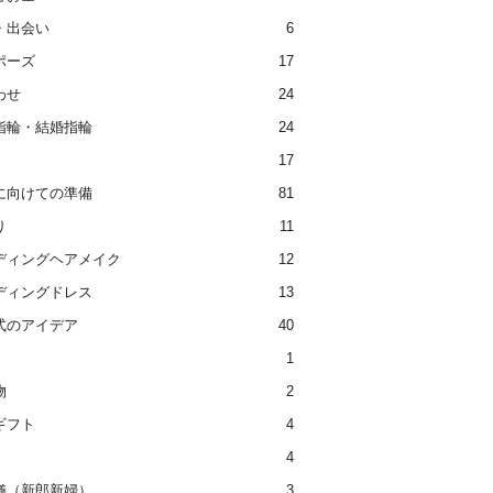
・出会い
6
ポーズ
17
わせ
24
指輪・結婚指輪
24
17
に向けての準備
81
り
11
ディングヘアメイク
12
ディングドレス
13
式のアイデア
40
1
物
2
ギフト
4
4
儀（新郎新婦）
3