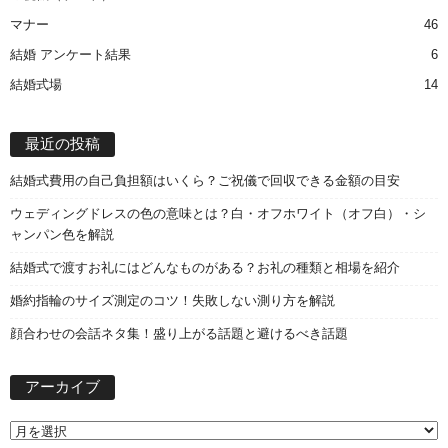
マナー
46
結婚 アンケート結果
6
結婚式場
14
最近の投稿
結婚式費用の自己負担額はいくら？ご祝儀で回収できる金額の目安
ウェディングドレスの色の意味とは？白・オフホワイト（オフ白）・シ
ャンパン色を解説
結婚式で渡すお礼にはどんなものがある？お礼の種類と相場を紹介
婚約指輪のサイズ測定のコツ！失敗しない測り方を解説
顔合わせの会話ネタ集！盛り上がる話題と避けるべき話題
ア
アーカイブ
ー
カ
イ