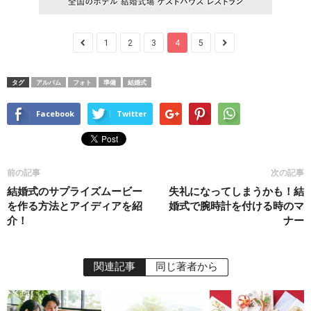
1
2
3
4
5
タグ
アルバム
フォト
準備
結婚式
Facebook
Twitter
前の記事
次の記事
結婚式のサプライズムービー
失礼になってしまうかも！結
を作る方法とアイディアを紹
婚式で腕時計を付ける時のマ
介！
ナー
関連記事
同じ著者から