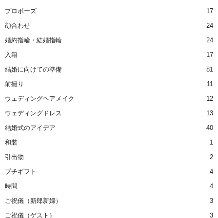
プロポーズ
17
顔合わせ
24
婚約指輪・結婚指輪
24
入籍
17
結婚に向けての準備
81
前撮り
11
ウェディングヘアメイク
12
ウェディングドレス
13
結婚式のアイデア
40
和装
1
引出物
2
プチギフト
4
時間
4
ご祝儀（新郎新婦）
3
ご祝儀（ゲスト）
3