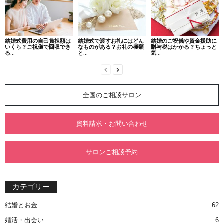
結婚式費用の自己負担額は
結婚式で渡すお礼にはどん
結婚のご祝儀や資金援助に
いくら？ご祝儀で回収でき
なものがある？お礼の種類
贈与税はかかる？ちょっと
る...
と...
気...
全国のご相談サロン
資料請求・お問い合わせ
サロンご相談予約
カテゴリー
結婚とお金
62
婚活・出会い
6