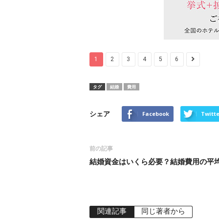
1
2
3
4
5
6
タグ
結婚
費用
シェア
Facebook
Twitte
前の記事
結婚資金はいくら必要？結婚費用の平
関連記事
同じ著者から