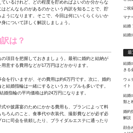
えているけれど、どの程度を貯めればよいのか分からな
ご祝
にはどんなものがあるのかという内訳を知ることで、貯
るようになります。そこで、今回は何にいくらくらいか
マナ
中身について詳しく解説しましょう。
結婚
結婚
内訳は？
最
れの項目を把握しておきましょう。最初に婚約と結納が
結婚
用意する費用などが17万円ほどかかります。
きる
事会を行いますが、その費用は約6万円です。次に、婚約
ウェ
輪と結婚指輪は一緒にするというカップルも多いです。
イト
結婚指輪の平均価格は約24万円になります。
結婚
類と
挙式や披露宴のためにかかる費用も、プランによって料
婚約
もちろんのこと、食事代や衣装代、撮影費などが必ず必
解説
プロに司会を依頼したり、ブライダルエステに通ったり
顔合