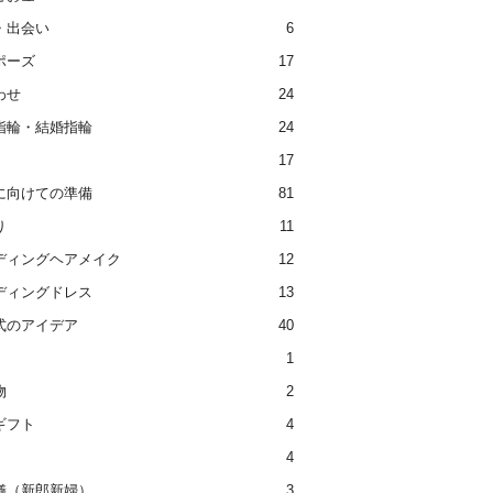
・出会い
6
ポーズ
17
わせ
24
指輪・結婚指輪
24
17
に向けての準備
81
り
11
ディングヘアメイク
12
ディングドレス
13
式のアイデア
40
1
物
2
ギフト
4
4
儀（新郎新婦）
3