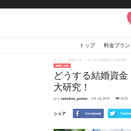
楽
トップ
料金プラン
婚
の
花
ホーム
結婚とお金
どうする結婚資金！結婚費用...
嫁
結婚とお金
サ
どうする結婚資金
ロ
ン
大研究！
から
rakukon_poster
-
2月 24, 2019
9573
シェア
Facebook
Twitte