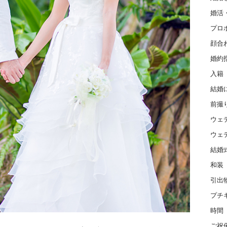
婚活
プロ
顔合
婚約
入籍
結婚
前撮
ウェ
ウェ
結婚
和装
引出
プチ
時間
ご祝