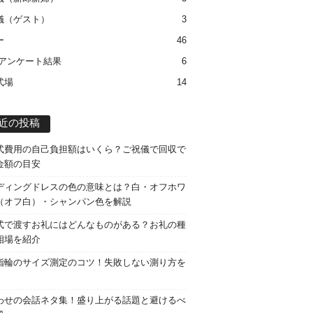
儀（ゲスト）
3
ー
46
 アンケート結果
6
式場
14
近の投稿
式費用の自己負担額はいくら？ご祝儀で回収で
金額の目安
ディングドレスの色の意味とは？白・オフホワ
（オフ白）・シャンパン色を解説
式で渡すお礼にはどんなものがある？お礼の種
相場を紹介
指輪のサイズ測定のコツ！失敗しない測り方を
わせの会話ネタ集！盛り上がる話題と避けるべ