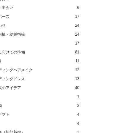
・出会い
6
ポーズ
17
わせ
24
指輪・結婚指輪
24
17
に向けての準備
81
り
11
ディングヘアメイク
12
ディングドレス
13
式のアイデア
40
1
物
2
ギフト
4
4
儀（新郎新婦）
3