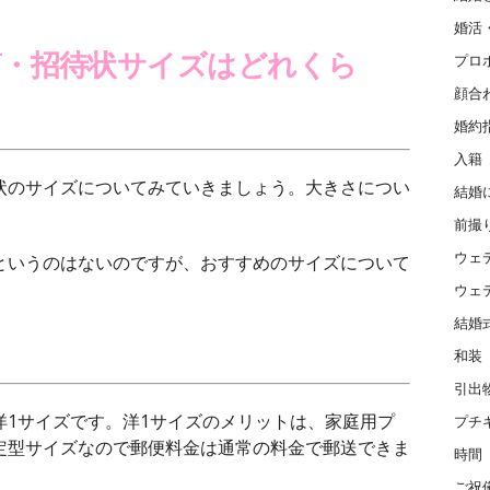
婚活
筒・招待状サイズはどれくら
プロ
顔合
婚約
入籍
状のサイズについてみていきましょう。大きさについ
結婚
前撮
ウェ
というのはないのですが、おすすめのサイズについて
ウェ
結婚
和装
引出
洋1サイズです。洋1サイズのメリットは、家庭用プ
プチ
定型サイズなので郵便料金は通常の料金で郵送できま
時間
ご祝