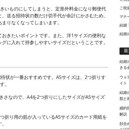
大きいものにしてしまうと、定形外料金になり郵便代
ご祝
と、送る招待状の数だけ切手代が余計にかさむため、
マナ
あまりなくなってしまいます。
結婚
結婚
ておきたいポイントです。また、洋1サイズの便利な
ッグに入れて持参しやすいサイズだということです。
最
結婚
きる
招待状が一番おすすめです。A5サイズは、2つ折りす
ウェ
です。
イト
結婚
きさなので、A4を2つ折りにしたサイズがA5サイズ
類と
婚約
解説
つ折り用の筋が入っているA5サイズのカード用紙を
す。
顔合