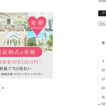
き話
ア
月
3
10
17
24
31
« 7月