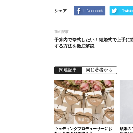
シェア
Facebook
Twitte
前の記事
予算内で挙式したい！結婚式で上手に
する方法を徹底解説
関連記事
同じ著者から
ウェディングプロデューサーにお
結婚の