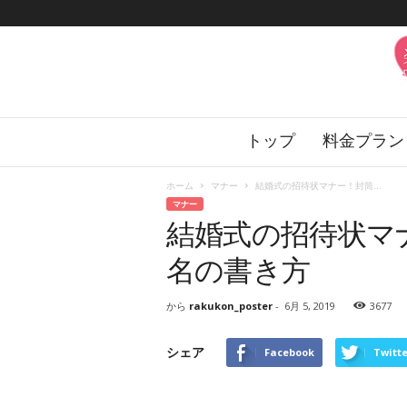
楽
トップ
料金プラン
婚
の
花
ホーム
マナー
結婚式の招待状マナー！封筒...
嫁
マナー
サ
結婚式の招待状マ
ロ
ン
名の書き方
から
rakukon_poster
-
6月 5, 2019
3677
シェア
Facebook
Twitte