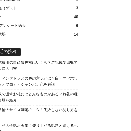
儀（ゲスト）
3
ー
46
 アンケート結果
6
式場
14
近の投稿
式費用の自己負担額はいくら？ご祝儀で回収で
金額の目安
ディングドレスの色の意味とは？白・オフホワ
（オフ白）・シャンパン色を解説
式で渡すお礼にはどんなものがある？お礼の種
相場を紹介
指輪のサイズ測定のコツ！失敗しない測り方を
わせの会話ネタ集！盛り上がる話題と避けるべ