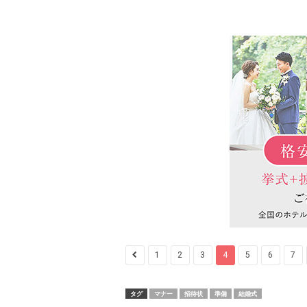
1
2
3
4
5
6
7
タグ
マナー
招待状
準備
結婚式