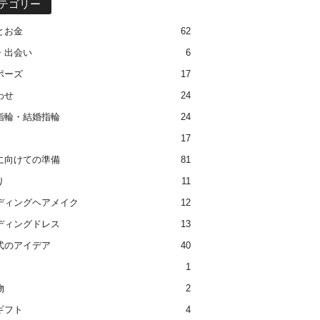
テゴリー
とお金
62
・出会い
6
ポーズ
17
わせ
24
指輪・結婚指輪
24
17
に向けての準備
81
り
11
ディングヘアメイク
12
ディングドレス
13
式のアイデア
40
1
物
2
ギフト
4