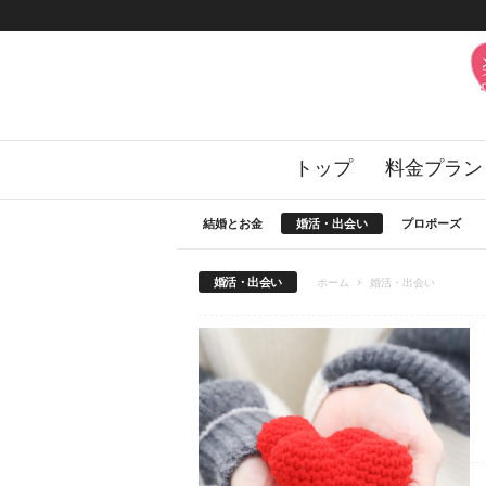
楽
トップ
料金プラン
婚
の
花
結婚とお金
婚活・出会い
プロポーズ
嫁
サ
婚活・出会い
ホーム
婚活・出会い
ロ
ン