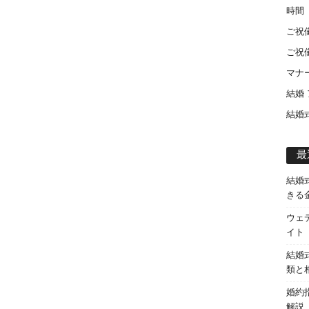
時間
ご祝
ご祝
マナ
結婚
結婚
最
結婚
きる
ウェ
イト
結婚
類と
婚約
解説