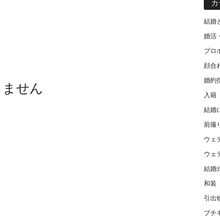
カ
結婚
婚活
プロ
顔合
婚約
りません
入籍
結婚
前撮
ウェ
ウェ
結婚
和装
引出
プチ