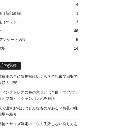
4
儀（新郎新婦）
3
儀（ゲスト）
3
ー
46
 アンケート結果
6
式場
14
近の投稿
式費用の自己負担額はいくら？ご祝儀で回収で
金額の目安
ディングドレスの色の意味とは？白・オフホワ
（オフ白）・シャンパン色を解説
式で渡すお礼にはどんなものがある？お礼の種
相場を紹介
指輪のサイズ測定のコツ！失敗しない測り方を