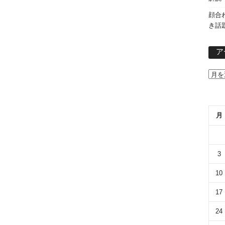
顔合
き話
ア
月
3
10
17
24