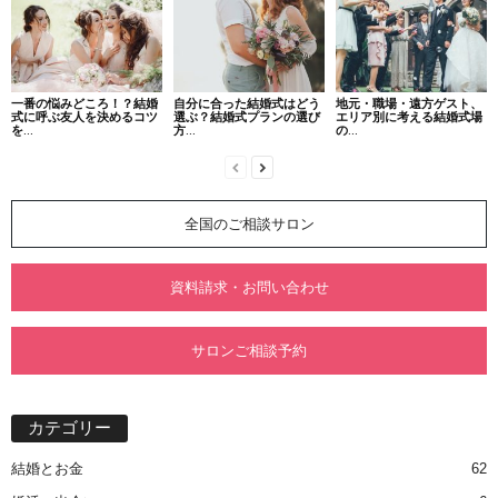
一番の悩みどころ！？結婚
自分に合った結婚式はどう
地元・職場・遠方ゲスト、
式に呼ぶ友人を決めるコツ
選ぶ？結婚式プランの選び
エリア別に考える結婚式場
を...
方...
の...
全国のご相談サロン
資料請求・お問い合わせ
サロンご相談予約
カテゴリー
結婚とお金
62