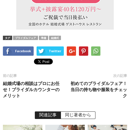
タグ
ブライダルフェア
準備
結婚式
Facebook
Twitter
前の記事
次の記事
結婚式場の相談はプロにお任
初めてのブライダルフェア！
せ！ブライダルカウンターの
当日の持ち物や服装をチェッ
メリット
ク
関連記事
同じ著者から