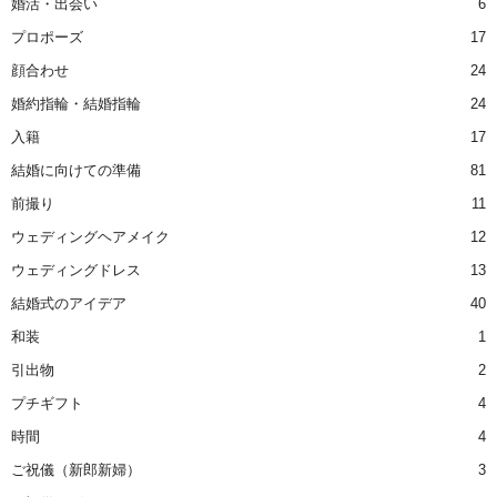
婚活・出会い
6
プロポーズ
17
顔合わせ
24
婚約指輪・結婚指輪
24
入籍
17
結婚に向けての準備
81
前撮り
11
ウェディングヘアメイク
12
ウェディングドレス
13
結婚式のアイデア
40
和装
1
引出物
2
プチギフト
4
時間
4
ご祝儀（新郎新婦）
3