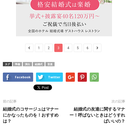
1
2
3
4
5
6
タグ
準備
演出
結婚式
音楽
Facebook
Twitter
前の記事
次の記事
結婚式のコサージュはマナー
結婚式の友達に関するマナ
にかなったものを！おすすめ
ー！呼ばないときはどうすれ
は？
ばいいの？