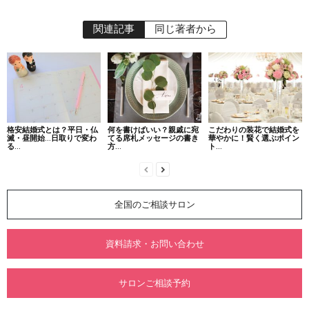
関連記事
同じ著者から
格安結婚式とは？平日・仏
何を書けばいい？親戚に宛
こだわりの装花で結婚式を
滅・昼開始…日取りで変わ
てる席札メッセージの書き
華やかに！賢く選ぶポイン
る...
方...
ト...
全国のご相談サロン
資料請求・お問い合わせ
サロンご相談予約