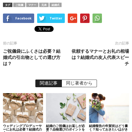
タグ
ご祝儀
マナー
兄弟
結婚式
Facebook
Twitter
前の記事
次の記事
ご祝儀袋にふくさは必要？結
依頼するマナーとお礼の相場
婚式の引出物としての選び方
は？結婚式の友人代表スピー
は？
チ
関連記事
同じ著者から
ウェディングプロデューサ
結婚のご祝儀はお返しが必
結婚報告の年賀状はどう書
ーにお礼は必要？結婚式の
要？品物選びのポイントを
く？知っておきたいはがき