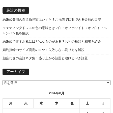
最近の投稿
結婚式費用の自己負担額はいくら？ご祝儀で回収できる金額の目安
ウェディングドレスの色の意味とは？白・オフホワイト（オフ白）・シ
ャンパン色を解説
結婚式で渡すお礼にはどんなものがある？お礼の種類と相場を紹介
婚約指輪のサイズ測定のコツ！失敗しない測り方を解説
顔合わせの会話ネタ集！盛り上がる話題と避けるべき話題
ア
アーカイブ
ー
カ
イ
ブ
2026年8月
月
火
水
木
金
土
日