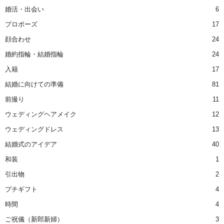
婚活・出会い
6
プロポーズ
17
顔合わせ
24
婚約指輪・結婚指輪
24
入籍
17
結婚に向けての準備
81
前撮り
11
ウェディングヘアメイク
12
ウェディングドレス
13
結婚式のアイデア
40
和装
1
引出物
2
プチギフト
4
時間
4
ご祝儀（新郎新婦）
3