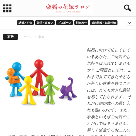
結婚とお金
婚活・出会い
プロポーズ
顔合わせ
婚約指輪・結婚指輪
家族
ホーム
家族
結婚に向けて忙しくして
いるあなた、ご両親のお
気持ちは忘れていません
か？ ご両親としては、こ
れまで育ててきた子ども
が新しい家庭を持つこと
には、とても大きな意味
を感じておられます。 そ
れだけ結婚式への思い入
れも強いのです。 また、
家族といえばご両親のこ
とだけではありません。
新しく誕生するお二人の