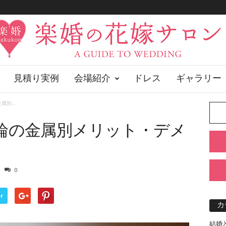
見積り実例
会場紹介
ドレス
ギャラリー
別...
輪の金属別メリット・デメ
0
r
カ
結婚