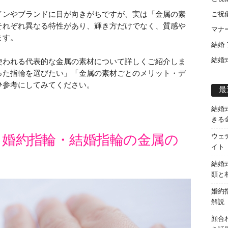
インやブランドに目が向きがちですが、実は「金属の素
ご祝
それぞれ異なる特性があり、輝き方だけでなく、質感や
マナ
ます。
結婚
結婚
使われる代表的な金属の素材について詳しくご紹介しま
った指輪を選びたい」「金属の素材ごとのメリット・デ
ひ参考にしてみてください。
最
結婚
きる
！婚約指輪・結婚指輪の金属の
ウェ
イト
結婚
類と
婚約
解説
顔合