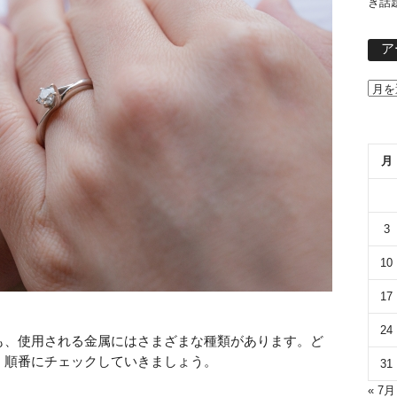
き話
ア
月
3
10
17
24
も、使用される金属にはさまざまな種類があります。ど
、順番にチェックしていきましょう。
31
« 7月