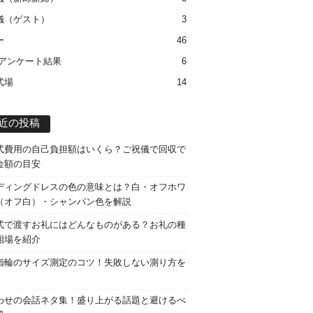
儀（ゲスト）
3
ー
46
 アンケート結果
6
式場
14
近の投稿
式費用の自己負担額はいくら？ご祝儀で回収で
金額の目安
ディングドレスの色の意味とは？白・オフホワ
（オフ白）・シャンパン色を解説
式で渡すお礼にはどんなものがある？お礼の種
相場を紹介
指輪のサイズ測定のコツ！失敗しない測り方を
わせの会話ネタ集！盛り上がる話題と避けるべ