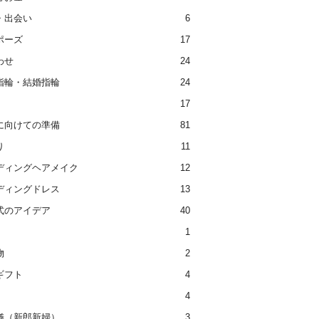
・出会い
6
ポーズ
17
わせ
24
指輪・結婚指輪
24
17
に向けての準備
81
り
11
ディングヘアメイク
12
ディングドレス
13
式のアイデア
40
1
物
2
ギフト
4
4
儀（新郎新婦）
3