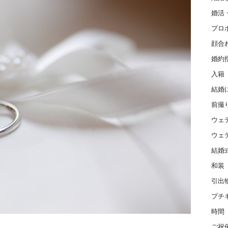
婚活
プロ
顔合
婚約
入籍
結婚
前撮
ウェ
ウェ
結婚
和装
引出
プチ
時間
ご祝