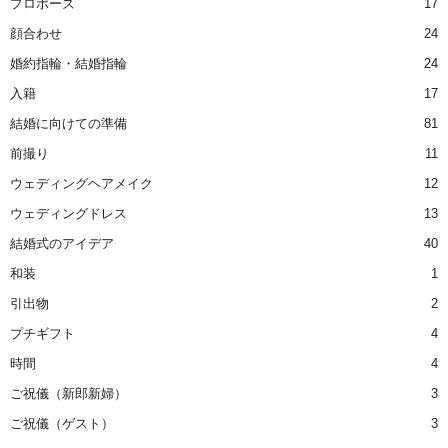
プロポーズ
17
顔合わせ
24
婚約指輪・結婚指輪
24
入籍
17
結婚に向けての準備
81
前撮り
11
ウェディングヘアメイク
12
ウェディングドレス
13
結婚式のアイデア
40
和装
1
引出物
2
プチギフト
4
時間
4
ご祝儀（新郎新婦）
3
ご祝儀（ゲスト）
3