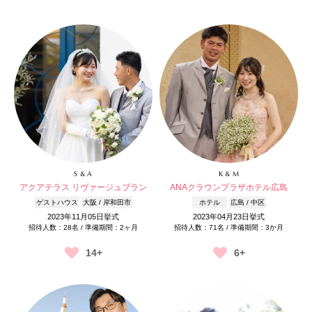
S & A
K & M
アクアテラス リヴァージュブラン
ANAクラウンプラザホテル広島
ゲストハウス
大阪 / 岸和田市
ホテル
広島 / 中区
2023年11月05日挙式
2023年04月23日挙式
招待人数：28名 / 準備期間：2ヶ月
招待人数：71名 / 準備期間：3か月
14+
6+