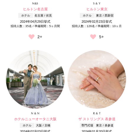
N&S
S & Y
ヒルトン名古屋
ヒルトン東京
ホテル
名古屋 / 伏見
ホテル
東京 / 西新宿
2024年04月29日挙式
2024年02月23日挙式
招待人数：35名 / 準備期間：5ヶ月間
招待人数：126名 / 準備期間：10ヶ月
2+
5+
N & N
R & T
ホテルニューオータニ大阪
ザ ストリングス 表参道
ホテル
大阪 / 京橋
専門式場
東京 / 表参道
2024年02月03日挙式
2024年01月20日挙式