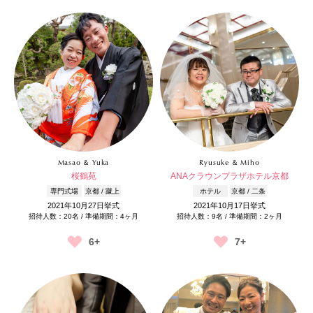
Masao ＆ Yuka
Ryusuke ＆ Miho
桜鶴苑
ANAクラウンプラザホテル京都
専門式場
京都 / 蹴上
ホテル
京都 / 二条
2021年10月27日挙式
2021年10月17日挙式
招待人数：20名 / 準備期間：4ヶ月
招待人数：9名 / 準備期間：2ヶ月
6+
7+