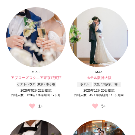
M & E
M&A
アプローズスクエア東京迎賓館
ホテル阪神大阪
ゲストハウス
東京 / 市ヶ谷
ホテル
大阪 / 大阪駅・梅田
2026年02月22日挙式
2025年12月20日挙式
招待人数：123名 / 準備期間：7ヶ月
招待人数：45 / 準備期間：10ヶ月間
1+
5+