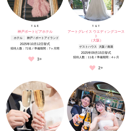
Y & R
Y & Y
神戸ポートピアホテル
アートグレイス ウエディングコース
ト
ホテル
神戸 / ポートアイランド
（大阪）
2025年10月12日挙式
ゲストハウス
大阪 / 南港
招待人数：72名 / 準備期間：7ヶ月間
2025年09月15日挙式
招待人数：11名 / 準備期間：4ヶ月
3+
2+