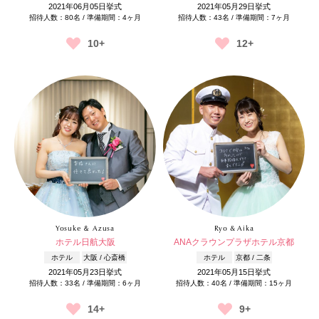
2021年06月05日挙式
2021年05月29日挙式
招待人数：80名 / 準備期間：4ヶ月
招待人数：43名 / 準備期間：7ヶ月
10+
12+
Yosuke ＆ Azusa
Ryo & Aika
ホテル日航大阪
ANAクラウンプラザホテル京都
ホテル
大阪 / 心斎橋
ホテル
京都 / 二条
2021年05月23日挙式
2021年05月15日挙式
招待人数：33名 / 準備期間：6ヶ月
招待人数：40名 / 準備期間：15ヶ月
14+
9+