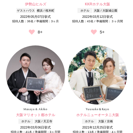
伊勢山ヒルズ
KKRホテル大阪
ゲストハウス
横浜 / 桜木町
ホテル
大阪 / 大阪城公園
2022年05月07日挙式
2022年03月12日挙式
招待人数：36名 / 準備期間：3ヶ月
招待人数：43名 / 準備期間：３ヶ月間
8+
5+
Masaya & Akiko
Yuusuke＆Kayo
大阪マリオット都ホテル
ホテルニューオータニ大阪
ホテル
大阪 / 天王寺
ホテル
大阪 / 京橋
2022年03月06日挙式
2021年12月25日挙式
招待人数：41名 / 準備期間：3ヶ月間
招待人数：13名 / 準備期間：4ヶ月間