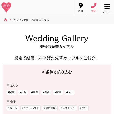
店舗
電話
メニュー
ラグジュアリーの先輩カップル
Wedding Gallery
楽婚の先輩カップル
楽婚で結婚式を挙げた先輩カップルをご紹介。
条件で絞り込む
エリア
#関東
#仙台
#東海
#関西
#広島
#九州
会場
#ホテル
#ゲストハウス
#専門式場
#レストラン
#神社