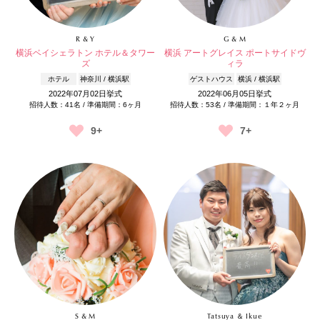
R & Y
G & M
横浜ベイシェラトン ホテル＆タワー
横浜 アートグレイス ポートサイドヴ
ズ
ィラ
ホテル
神奈川 / 横浜駅
ゲストハウス
横浜 / 横浜駅
2022年07月02日挙式
2022年06月05日挙式
招待人数：41名 / 準備期間：6ヶ月
招待人数：53名 / 準備期間：１年２ヶ月
9+
7+
S & M
Tatsuya ＆ Ikue