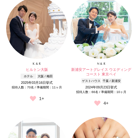
K & R
N & R
ヒルトン大阪
新浦安アートグレイス ウエディング
コースト 東京ベイ
ホテル
大阪 / 梅田
ゲストハウス
千葉 / 新浦安
2025年03月16日挙式
2024年09月23日挙式
招待人数：70名 / 準備期間：11ヶ月
招待人数：66名 / 準備期間：10ヶ月
1+
4+