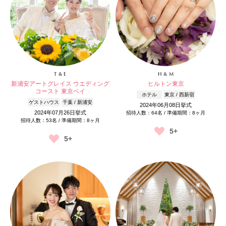
T & E
H & M
新浦安アートグレイス ウエディング
ヒルトン東京
コースト 東京ベイ
ホテル
東京 / 西新宿
ゲストハウス
千葉 / 新浦安
2024年06月08日挙式
2024年07月26日挙式
招待人数：64名 / 準備期間：8ヶ月
招待人数：53名 / 準備期間：8ヶ月
5+
5+