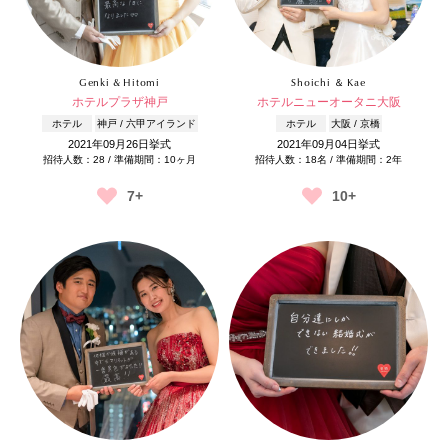
Genki & Hitomi
Shoichi ＆ Kae
ホテルプラザ神戸
ホテルニューオータニ大阪
ホテル
神戸 / 六甲アイランド
ホテル
大阪 / 京橋
2021年09月26日挙式
2021年09月04日挙式
招待人数：28 / 準備期間：10ヶ月
招待人数：18名 / 準備期間：2年
7+
10+