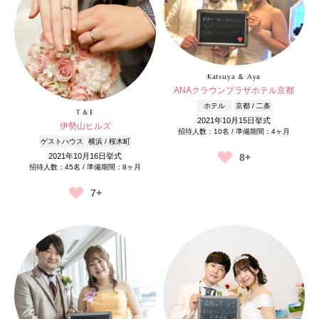
Katsuya ＆ Aya
ANAクラウンプラザホテル京都
ホテル
京都 / 二条
T & E
2021年10月15日挙式
伊勢山ヒルズ
招待人数：10名 / 準備期間：4ヶ月
ゲストハウス
横浜 / 桜木町
2021年10月16日挙式
8+
招待人数：45名 / 準備期間：8ヶ月
7+