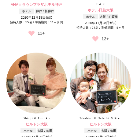
ANAクラウンプラザホテル神戸
T ＆ K
ホテル日航大阪
ホテル
神戸 / 新神戸
ホテル
大阪 / 心斎橋
2020年12月19日挙式
招待人数：55名 / 準備期間：11ヶ月間
2020年11月28日挙式
招待人数：27名 / 準備期間：5ヶ月
11+
12+
Shinji ＆ Fumiko
Takahiro ＆ Natsuki ＆ Riku
ヒルトン大阪
ヒルトン大阪
ホテル
大阪 / 梅田
ホテル
大阪 / 梅田
2020年11月20日挙式
2020年11月01日挙式