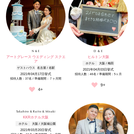
N & E
D ＆ E
アートグレース ウエディング スクエ
ヒルトン大阪
ア
ホテル
大阪 / 梅田
ゲストハウス
名古屋 / 名駅
2021年04月03日挙式
2021年04月17日挙式
招待人数：46名 / 準備期間：5ヶ月
招待人数：37名 / 準備期間：７ヶ月間
9+
4+
Takahiro & Ruito & Misaki
KKRホテル大阪
ホテル
大阪 / 大阪城公園
2021年03月20日挙式