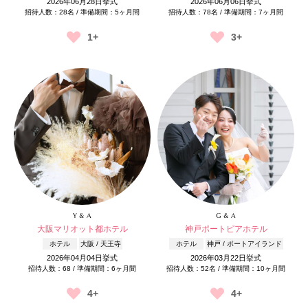
2026年06月28日挙式
2026年06月06日挙式
招待人数：28名 / 準備期間：5ヶ月間
招待人数：78名 / 準備期間：7ヶ月間
1+
3+
Y & A
G & A
大阪マリオット都ホテル
神戸ポートピアホテル
ホテル
大阪 / 天王寺
ホテル
神戸 / ポートアイランド
2026年04月04日挙式
2026年03月22日挙式
招待人数：68 / 準備期間：6ヶ月間
招待人数：52名 / 準備期間：10ヶ月間
4+
4+