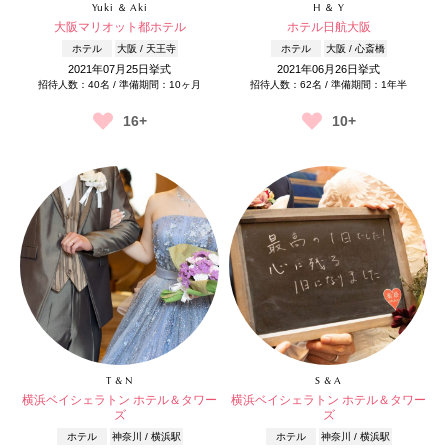
Yuki ＆ Aki
H ＆ Y
大阪マリオット都ホテル
ホテル日航大阪
ホテル
大阪 / 天王寺
ホテル
大阪 / 心斎橋
2021年07月25日挙式
2021年06月26日挙式
招待人数：40名 / 準備期間：10ヶ月
招待人数：62名 / 準備期間：1年半
16+
10+
T & N
S & A
横浜ベイシェラトン ホテル＆タワー
横浜ベイシェラトン ホテル＆タワー
ズ
ズ
ホテル
神奈川 / 横浜駅
ホテル
神奈川 / 横浜駅