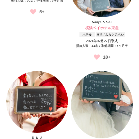
招待人数：90名 / 準備期間：6ヶ月間
5+
Naoya & Mai
横浜ベイホテル東急
ホテル
横浜 / みなとみらい
2021年02月27日挙式
招待人数：44名 / 準備期間：5ヶ月半
18+
Ｓ ＆ Ａ