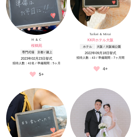
Taikei & Mirai
KKRホテル大阪
H ＆ C
桜鶴苑
ホテル
大阪 / 大阪城公園
専門式場
京都 / 蹴上
2022年09月18日挙式
招待人数：43 / 準備期間：7ヶ月間
2023年02月23日挙式
招待人数：42名 / 準備期間：5ヶ月
4+
5+