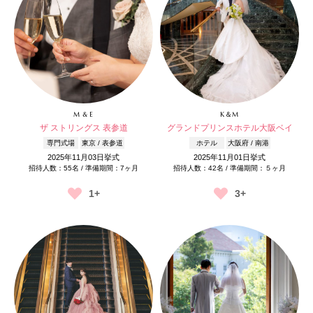
M & E
K＆M
ザ ストリングス 表参道
グランドプリンスホテル大阪ベイ
専門式場
東京 / 表参道
ホテル
大阪府 / 南港
2025年11月03日挙式
2025年11月01日挙式
招待人数：55名 / 準備期間：7ヶ月
招待人数：42名 / 準備期間：５ヶ月
1+
3+