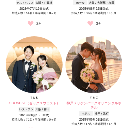
ゲストハウス
大阪 / 心斎橋
ホテル
大阪 / 大阪駅・梅田
2025年07月19日挙式
2025年06月22日挙式
招待人数：51名 / 準備期間：8ヶ月
招待人数：58名 / 準備期間：8ヶ月
2+
3+
T & R
Y & C
XEX WEST（ゼックスウェスト）
神戸メリケンパークオリエンタルホ
テル
レストラン
大阪 / 梅田
ホテル
神戸 / 元町
2025年06月15日挙式
2025年06月01日挙式
招待人数：79名 / 準備期間：5ヶ月
招待人数：47名 / 準備期間：4ヶ月