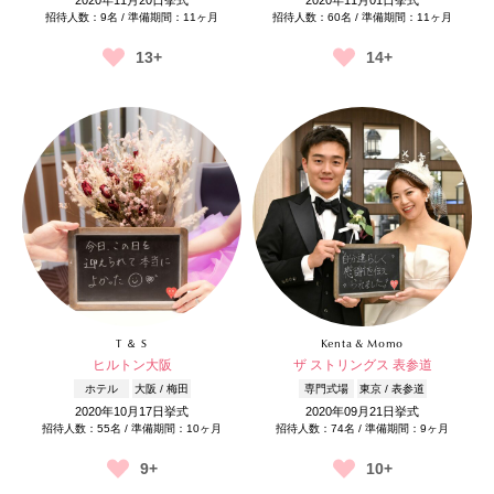
招待人数：9名 / 準備期間：11ヶ月
招待人数：60名 / 準備期間：11ヶ月
13+
14+
T ＆ S
Kenta & Momo
ヒルトン大阪
ザ ストリングス 表参道
ホテル
大阪 / 梅田
専門式場
東京 / 表参道
2020年10月17日挙式
2020年09月21日挙式
招待人数：55名 / 準備期間：10ヶ月
招待人数：74名 / 準備期間：9ヶ月
9+
10+