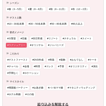
シーズン
#春（3～5月）
#夏（6～8月）
#秋（9～11月）
#冬（12～2月）
ゲスト人数
#10～30名未満
#30～50名未満
#50～80名未満
#80人以上
挙式イメージ
#大聖堂
#荘厳
#非日常感
#リゾート
#ナチュラル
#スイート
#ラグジュアリー
#オリジナル
#ジャパニーズ
こだわり
#ゲストファースト
#DVD作成
#和装
#装飾
#おもてなし
#ケーキ
#チャペル
#会場
#料理
#ドレス
#予算
#オリジナリティ
#演出
#手間なく
#ロケーション
マイスタイル
#帰国後パーティー
#お急ぎ婚
#パパ&ママ婚
#マタニティウェディング
#ホテル和婚
#その他
絞り込みを解除する