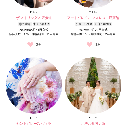
K & A
T＆M
ザ ストリングス 表参道
アートグレイス フォレスト迎賓館
専門式場
東京 / 表参道
ゲストハウス
仙台 / 太白区
2025年08月31日挙式
2025年07月20日挙式
招待人数：47名 / 準備期間：11ヶ月間
招待人数：50 / 準備期間：2か月間
2+
1+
K & A
Y & M
セントグレース ヴィラ
ホテル阪神大阪