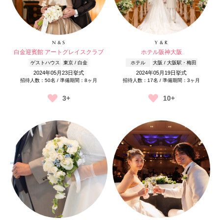
N & S
Y & R
白金迎賓館 アートグレイスクラブ
ホテル阪神大阪
ゲストハウス
東京 / 白金
ホテル
大阪 / 大阪駅・梅田
2024年05月23日挙式
2024年05月19日挙式
招待人数：50名 / 準備期間：8ヶ月
招待人数：17名 / 準備期間：3ヶ月
3+
10+