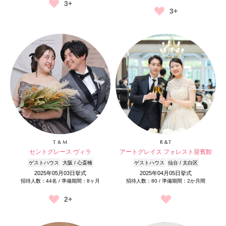
3+
3+
T & M
R＆T
セントグレース ヴィラ
アートグレイス フォレスト迎賓館
ゲストハウス
大阪 / 心斎橋
ゲストハウス
仙台 / 太白区
2025年05月03日挙式
2025年04月05日挙式
招待人数：44名 / 準備期間：8ヶ月
招待人数：80 / 準備期間：2か月間
2+