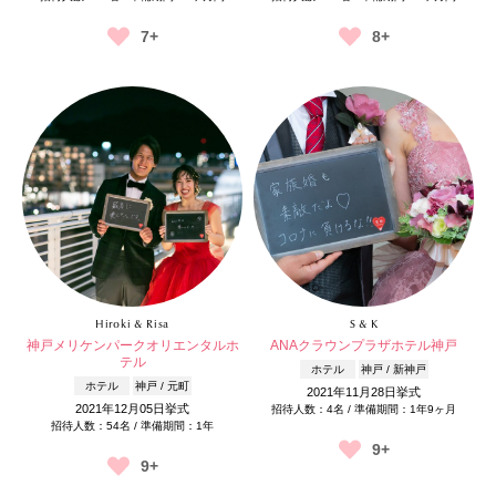
7+
8+
Hiroki & Risa
S & K
神戸メリケンパークオリエンタルホ
ANAクラウンプラザホテル神戸
テル
ホテル
神戸 / 新神戸
ホテル
神戸 / 元町
2021年11月28日挙式
2021年12月05日挙式
招待人数：4名 / 準備期間：1年9ヶ月
招待人数：54名 / 準備期間：1年
9+
9+