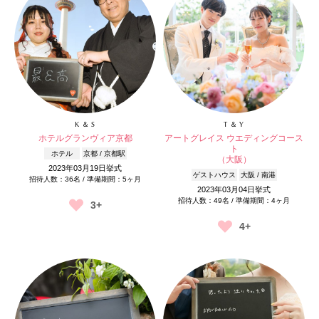
K ＆ S
T ＆ Y
ホテルグランヴィア京都
アートグレイス ウエディングコース
ト
ホテル
京都 / 京都駅
（大阪）
2023年03月19日挙式
ゲストハウス
大阪 / 南港
招待人数：36名 / 準備期間：5ヶ月
2023年03月04日挙式
招待人数：49名 / 準備期間：4ヶ月
3+
4+