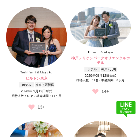
Hiroshi & Akiyo
神戸メリケンパークオリエンタルホ
テル
ホテル
神戸 / 元町
Toshifumi & Mayuko
2020年09月12日挙式
ヒルトン東京
招待人数：47名 / 準備期間：8ヶ月
ホテル
東京 / 西新宿
14+
2020年09月12日挙式
招待人数：69名 / 準備期間：11ヶ月
13+