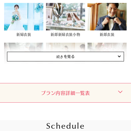
新婦衣装
新郎新婦衣装小物
新郎衣装
新郎・新婦着付
ヘア＆メイク
ブーケ＆ブートニア
プラン内容詳細一覧表
ブライズルーム
結婚証明書
音響・照明
Schedule