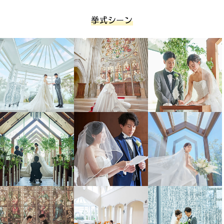
会場入り。ロビーにお越しいただきブライズルー
9：00
挙式シーン
ムへ移動
ブライズルームで衣装着替え＆ヘアメイク（約90
9：10
分）
撮影開始。最大60分
11：00
（例。チャペル撮影30分。披露宴会場等の撮影30
分）
※2着目お色直しをご希望の場合、撮影時間は異
なります。
ブライズルームでお着替え。
12：00
ご挙式・お食事会をご予約の方はブライズルーム
で休憩