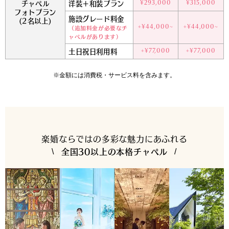
チャペル
洋装＋和装プラン
¥293,000
¥315,000
フォトプラン
施設グレード料金
(2名以上)
（追加料金が必要なチ
+¥44,000~
+¥44,000~
ャペルがあります）
土日祝日利用料
+¥77,000
+¥77,000
※金額には消費税・サービス料を含みます。
楽婚ならではの多彩な魅力にあふれる
全国30以上の本格チャペル