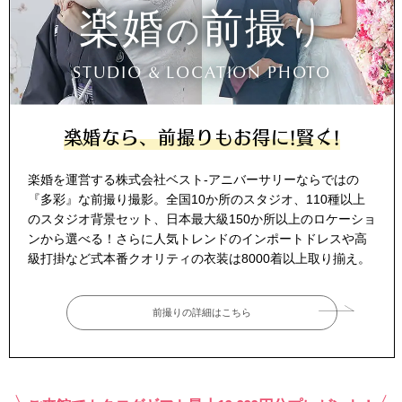
楽婚
前撮
の
り
STUDIO & LOCATION PHOTO
楽婚なら、前撮りもお得に!賢く!
楽婚を運営する株式会社ベスト-アニバーサリーならではの
『多彩』な前撮り撮影。全国10か所のスタジオ、110種以上
のスタジオ背景セット、日本最大級150か所以上のロケーショ
ンから選べる！さらに人気トレンドのインポートドレスや高
級打掛など式本番クオリティの衣装は8000着以上取り揃え。
前撮りの詳細はこちら