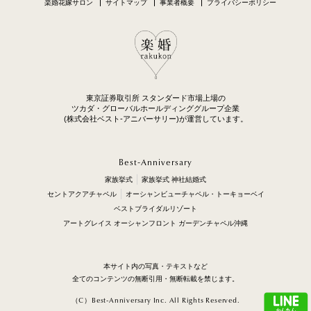
082-502-1495
092-260-6080
サロン一覧へ
サロン一覧へ
楽婚花嫁サロン
サイトマップ
事業者概要
プライバシーポリシー
東京証券取引所 スタンダード市場上場の
ツカダ・グローバルホールディンググループ企業
(株式会社ベスト-アニバーサリー)が運営しています。
Best-Anniversary
家族挙式
家族挙式 神社結婚式
セントアクアチャペル
オーシャンビューチャペル・トーキョーベイ