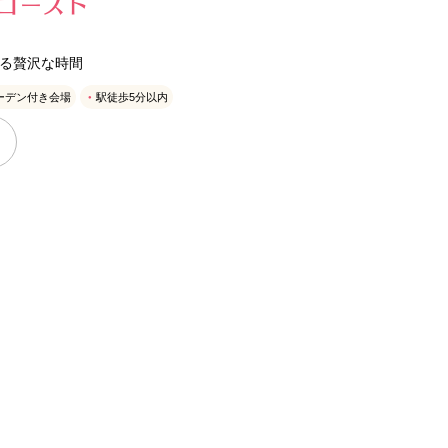
コースト
える贅沢な時間
ーデン付き会場
駅徒歩5分以内