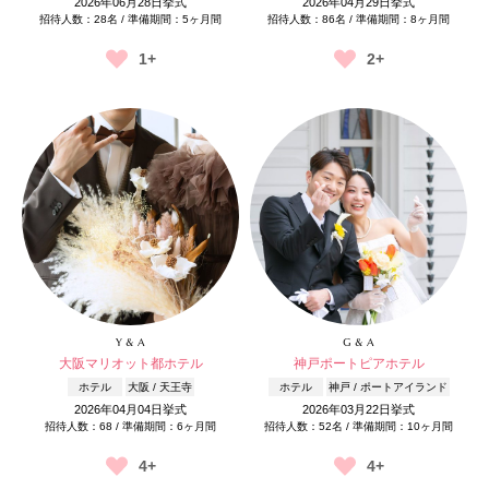
2026年06月28日挙式
2026年04月29日挙式
招待人数：28名 / 準備期間：5ヶ月間
招待人数：86名 / 準備期間：8ヶ月間
1+
2+
Y & A
G & A
大阪マリオット都ホテル
神戸ポートピアホテル
ホテル
大阪 / 天王寺
ホテル
神戸 / ポートアイランド
2026年04月04日挙式
2026年03月22日挙式
招待人数：68 / 準備期間：6ヶ月間
招待人数：52名 / 準備期間：10ヶ月間
4+
4+