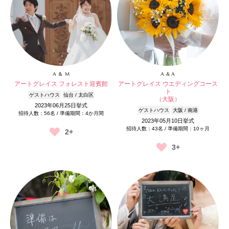
A ＆ M
A & A
アートグレイス フォレスト迎賓館
アートグレイス ウエディングコース
ト
ゲストハウス
仙台 / 太白区
（大阪）
2023年06月25日挙式
ゲストハウス
大阪 / 南港
招待人数：56名 / 準備期間：4か月間
2023年05月10日挙式
招待人数：43名 / 準備期間：10ヶ月
2+
3+