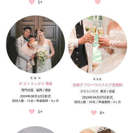
1+
Ｓ ＆ Ｈ
R & R
ザ ストリングス 博多
赤坂アプローズスクエア迎賓館
専門式場
福岡 / 博多
ゲストハウス
東京 / 赤坂
2024年08月12日挙式
2024年04月07日挙式
招待人数：71名 / 準備期間：3ヶ月
招待人数：45名 / 準備期間：4ヶ月
1+
6+