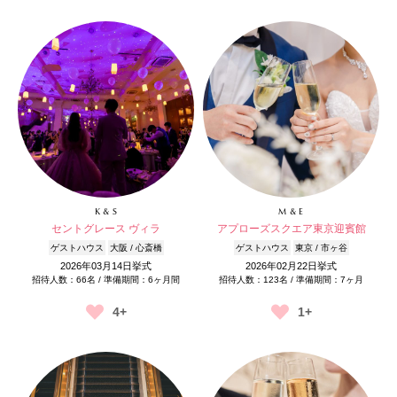
K & S
M & E
セントグレース ヴィラ
アプローズスクエア東京迎賓館
ゲストハウス
大阪 / 心斎橋
ゲストハウス
東京 / 市ヶ谷
2026年03月14日挙式
2026年02月22日挙式
招待人数：66名 / 準備期間：6ヶ月間
招待人数：123名 / 準備期間：7ヶ月
4+
1+