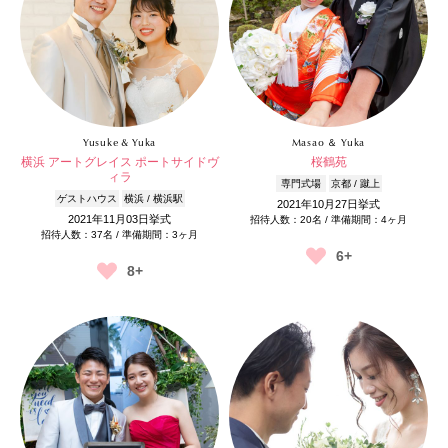
Yusuke & Yuka
Masao ＆ Yuka
横浜 アートグレイス ポートサイドヴ
桜鶴苑
ィラ
専門式場
京都 / 蹴上
ゲストハウス
横浜 / 横浜駅
2021年10月27日挙式
2021年11月03日挙式
招待人数：20名 / 準備期間：4ヶ月
招待人数：37名 / 準備期間：3ヶ月
6+
8+