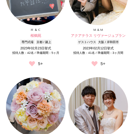
H ＆ C
M & M
桜鶴苑
アクアテラス リヴァージュブラン
専門式場
京都 / 蹴上
ゲストハウス
大阪 / 岸和田市
2023年02月23日挙式
2023年02月12日挙式
招待人数：42名 / 準備期間：5ヶ月
招待人数：41名 / 準備期間：3ヶ月間
5+
5+