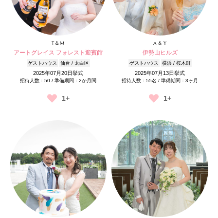
T＆M
A & Y
アートグレイス フォレスト迎賓館
伊勢山ヒルズ
ゲストハウス
仙台 / 太白区
ゲストハウス
横浜 / 桜木町
2025年07月20日挙式
2025年07月13日挙式
招待人数：50 / 準備期間：2か月間
招待人数：55名 / 準備期間：3ヶ月
1+
1+