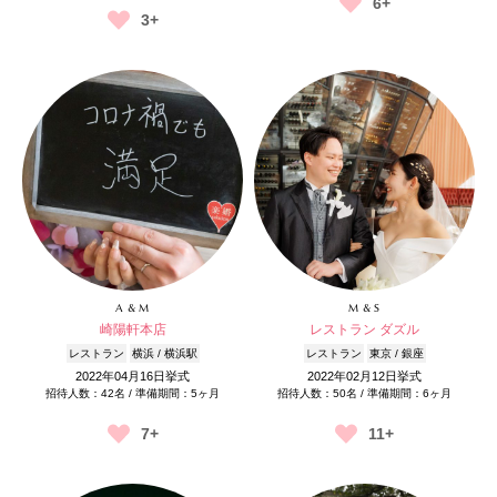
6+
3+
A & M
M & S
崎陽軒本店
レストラン ダズル
レストラン
横浜 / 横浜駅
レストラン
東京 / 銀座
2022年04月16日挙式
2022年02月12日挙式
招待人数：42名 / 準備期間：5ヶ月
招待人数：50名 / 準備期間：6ヶ月
7+
11+