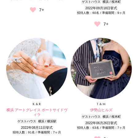
ゲストハウス
横浜 / 桜木町
2022年09月18日挙式
7+
招待人数：60名 / 準備期間：9ヶ月
7+
K & R
T & M
横浜 アートグレイス ポートサイドヴ
伊勢山ヒルズ
ィラ
ゲストハウス
横浜 / 桜木町
ゲストハウス
横浜 / 横浜駅
2022年06月26日挙式
2022年08月11日挙式
招待人数：63名 / 準備期間：7ヶ月
招待人数：91名 / 準備期間：7ヶ月