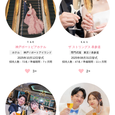
Y & R
K & A
神戸ポートピアホテル
ザ ストリングス 表参道
ホテル
神戸 / ポートアイランド
専門式場
東京 / 表参道
2025年10月12日挙式
2025年08月31日挙式
招待人数：72名 / 準備期間：7ヶ月間
招待人数：47名 / 準備期間：11ヶ月間
3+
2+