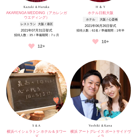
Kazuki & Haruka
H ＆ Y
AKARENGA WEDDING（アカレンガ
ホテル日航大阪
ウエディング）
ホテル
大阪 / 心斎橋
レストラン
大阪 / 港区
2021年06月26日挙式
2021年07月31日挙式
招待人数：62名 / 準備期間：1年半
招待人数：35 / 準備期間：7ヶ月
10+
12+
S & A
Yoshiki & Kana
横浜ベイシェラトン ホテル＆タワー
横浜 アートグレイス ポートサイドヴ
ズ
ィラ