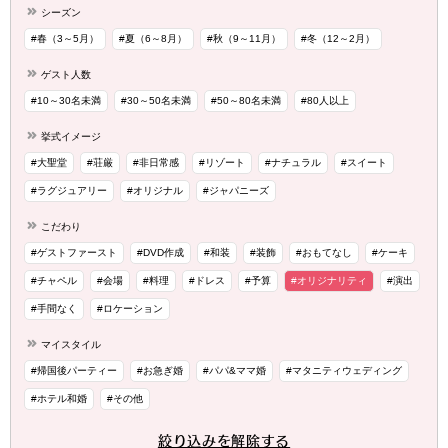
シーズン
#春（3～5月）
#夏（6～8月）
#秋（9～11月）
#冬（12～2月）
ゲスト人数
#10～30名未満
#30～50名未満
#50～80名未満
#80人以上
挙式イメージ
#大聖堂
#荘厳
#非日常感
#リゾート
#ナチュラル
#スイート
#ラグジュアリー
#オリジナル
#ジャパニーズ
こだわり
#ゲストファースト
#DVD作成
#和装
#装飾
#おもてなし
#ケーキ
#チャペル
#会場
#料理
#ドレス
#予算
#オリジナリティ
#演出
#手間なく
#ロケーション
マイスタイル
#帰国後パーティー
#お急ぎ婚
#パパ&ママ婚
#マタニティウェディング
#ホテル和婚
#その他
絞り込みを解除する