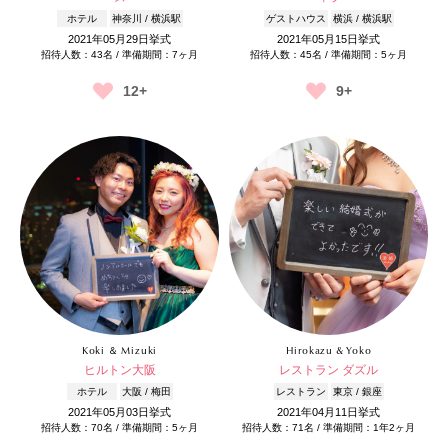
ホテル
神奈川 / 横浜駅
ゲストハウス
横浜 / 横浜駅
2021年05月29日挙式
2021年05月15日挙式
招待人数：43名 / 準備期間：7ヶ月
招待人数：45名 / 準備期間：5ヶ月
12+
9+
Koki ＆ Mizuki
Hirokazu & Yoko
ヒルトン大阪
レストラン ダズル
ホテル
大阪 / 梅田
レストラン
東京 / 銀座
2021年05月03日挙式
2021年04月11日挙式
招待人数：70名 / 準備期間：5ヶ月
招待人数：71名 / 準備期間：1年2ヶ月