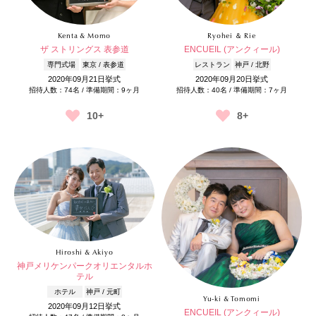
Kenta & Momo
Ryohei ＆ Rie
ザ ストリングス 表参道
ENCUEIL (アンクィール)
専門式場
東京 / 表参道
レストラン
神戸 / 北野
2020年09月21日挙式
2020年09月20日挙式
招待人数：74名 / 準備期間：9ヶ月
招待人数：40名 / 準備期間：7ヶ月
10+
8+
Hiroshi & Akiyo
神戸メリケンパークオリエンタルホ
テル
ホテル
神戸 / 元町
Yu-ki & Tomomi
2020年09月12日挙式
ENCUEIL (アンクィール)