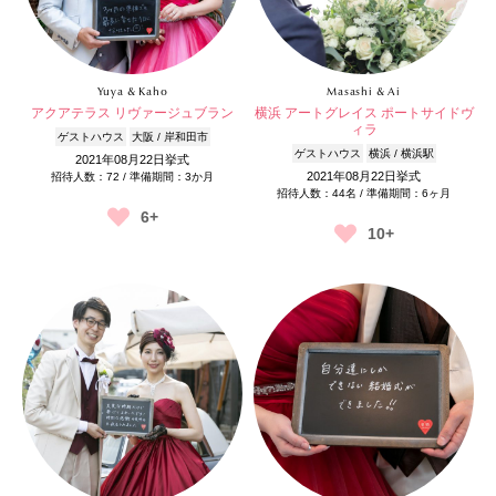
Yuya & Kaho
Masashi & Ai
アクアテラス リヴァージュブラン
横浜 アートグレイス ポートサイドヴ
ィラ
ゲストハウス
大阪 / 岸和田市
ゲストハウス
横浜 / 横浜駅
2021年08月22日挙式
2021年08月22日挙式
招待人数：72 / 準備期間：3か月
招待人数：44名 / 準備期間：6ヶ月
6+
10+