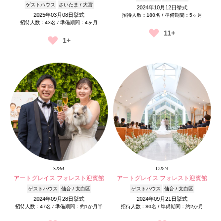
ゲストハウス
さいたま / 大宮
2024年10月12日挙式
2025年03月08日挙式
招待人数：180名 / 準備期間：5ヶ月
招待人数：43名 / 準備期間：4ヶ月
11+
1+
S&M
D&N
アートグレイス フォレスト迎賓館
アートグレイス フォレスト迎賓館
ゲストハウス
仙台 / 太白区
ゲストハウス
仙台 / 太白区
2024年09月28日挙式
2024年09月21日挙式
招待人数：47名 / 準備期間：約1か月半
招待人数：80名 / 準備期間：約2か月