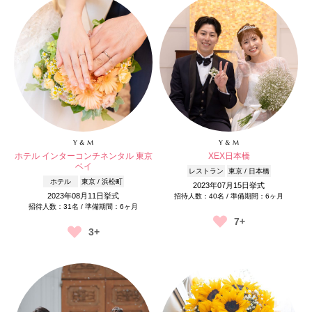
Y & M
Y & M
ホテル インターコンチネンタル 東京
XEX日本橋
ベイ
レストラン
東京 / 日本橋
ホテル
東京 / 浜松町
2023年07月15日挙式
2023年08月11日挙式
招待人数：40名 / 準備期間：6ヶ月
招待人数：31名 / 準備期間：6ヶ月
7+
3+