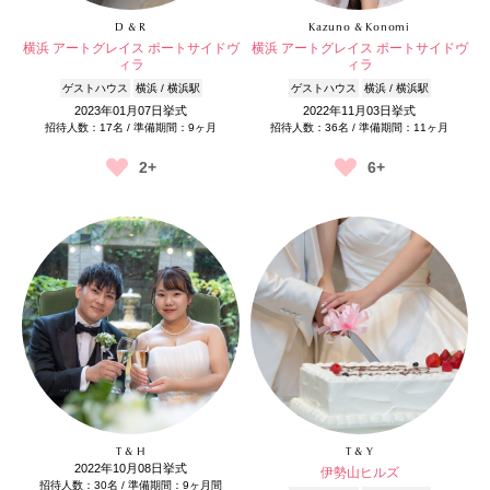
D & R
Kazuno & Konomi
横浜 アートグレイス ポートサイドヴ
横浜 アートグレイス ポートサイドヴ
ィラ
ィラ
ゲストハウス
横浜 / 横浜駅
ゲストハウス
横浜 / 横浜駅
2023年01月07日挙式
2022年11月03日挙式
招待人数：17名 / 準備期間：9ヶ月
招待人数：36名 / 準備期間：11ヶ月
2+
6+
T & H
T & Y
2022年10月08日挙式
伊勢山ヒルズ
招待人数：30名 / 準備期間：9ヶ月間