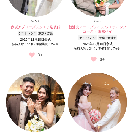
M & A
Y & S
赤坂アプローズスクエア迎賓館
新浦安アートグレイス ウエディング
コースト 東京ベイ
ゲストハウス
東京 / 赤坂
ゲストハウス
千葉 / 新浦安
2023年12月10日挙式
2023年12月10日挙式
招待人数：34名 / 準備期間：2ヶ月
招待人数：34名 / 準備期間：7ヶ月
3+
3+