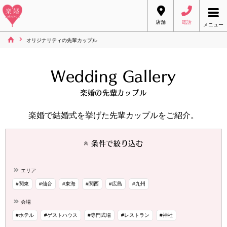
店舗
電話
メニュー
オリジナリティの先輩カップル
Wedding Gallery
楽婚の先輩カップル
楽婚で結婚式を挙げた先輩カップルをご紹介。
条件で絞り込む
エリア
#関東
#仙台
#東海
#関西
#広島
#九州
会場
#ホテル
#ゲストハウス
#専門式場
#レストラン
#神社