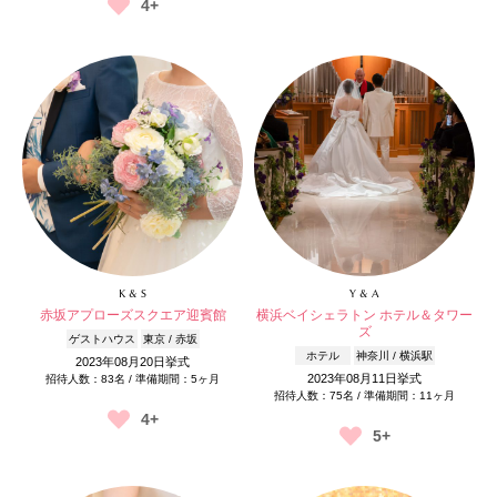
4+
K & S
Y & A
赤坂アプローズスクエア迎賓館
横浜ベイシェラトン ホテル＆タワー
ズ
ゲストハウス
東京 / 赤坂
ホテル
神奈川 / 横浜駅
2023年08月20日挙式
2023年08月11日挙式
招待人数：83名 / 準備期間：5ヶ月
招待人数：75名 / 準備期間：11ヶ月
4+
5+