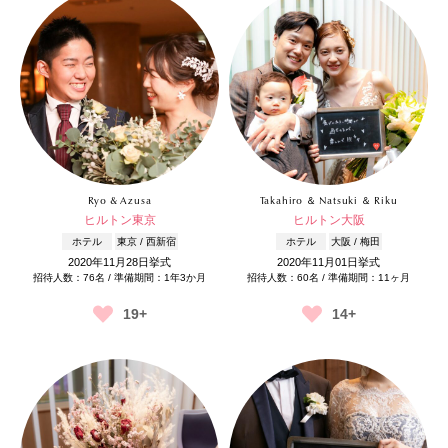
Ryo & Azusa
Takahiro ＆ Natsuki ＆ Riku
ヒルトン東京
ヒルトン大阪
ホテル
東京 / 西新宿
ホテル
大阪 / 梅田
2020年11月28日挙式
2020年11月01日挙式
招待人数：76名 / 準備期間：1年3か月
招待人数：60名 / 準備期間：11ヶ月
19+
14+