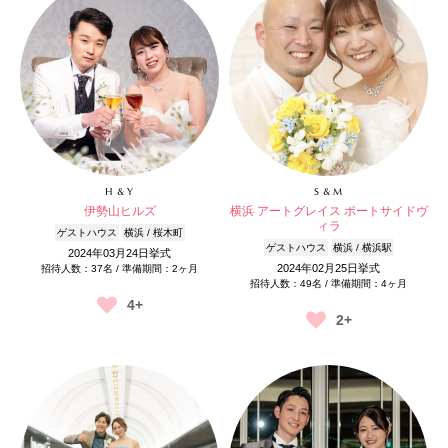
H & Y
S & M
伊勢山ヒルズ
横浜 アートグレイス ポートサイドヴ
ィラ
ゲストハウス
横浜 / 桜木町
ゲストハウス
横浜 / 横浜駅
2024年03月24日挙式
2024年02月25日挙式
招待人数：37名 / 準備期間：2ヶ月
招待人数：49名 / 準備期間：4ヶ月
4+
2+