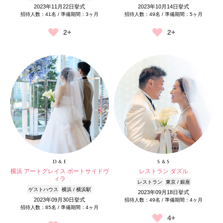
2023年11月22日挙式
2023年10月14日挙式
招待人数：41名 / 準備期間：3ヶ月
招待人数：49名 / 準備期間：5ヶ月
2+
2+
D & E
S & S
横浜 アートグレイス ポートサイドヴ
レストラン ダズル
ィラ
レストラン
東京 / 銀座
ゲストハウス
横浜 / 横浜駅
2023年09月18日挙式
2023年09月30日挙式
招待人数：49名 / 準備期間：4ヶ月
招待人数：85名 / 準備期間：4ヶ月
4+