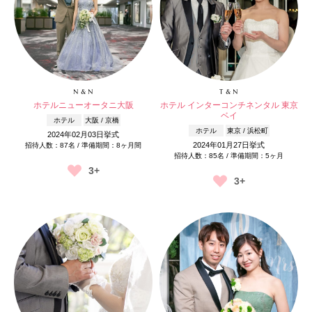
N & N
T & N
ホテルニューオータニ大阪
ホテル インターコンチネンタル 東京
ベイ
ホテル
大阪 / 京橋
ホテル
東京 / 浜松町
2024年02月03日挙式
2024年01月27日挙式
招待人数：87名 / 準備期間：8ヶ月間
招待人数：85名 / 準備期間：5ヶ月
3+
3+