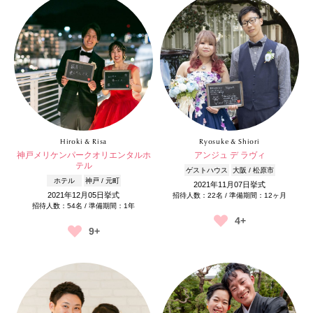
Hiroki & Risa
Ryosuke & Shiori
神戸メリケンパークオリエンタルホ
アンジュ デ ラヴィ
テル
ゲストハウス
大阪 / 松原市
ホテル
神戸 / 元町
2021年11月07日挙式
2021年12月05日挙式
招待人数：22名 / 準備期間：12ヶ月
招待人数：54名 / 準備期間：1年
4+
9+