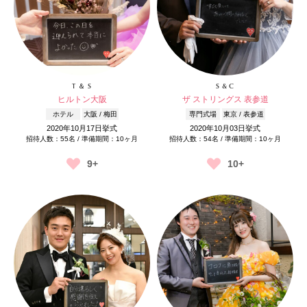
T ＆ S
S & C
ヒルトン大阪
ザ ストリングス 表参道
ホテル
大阪 / 梅田
専門式場
東京 / 表参道
2020年10月17日挙式
2020年10月03日挙式
招待人数：55名 / 準備期間：10ヶ月
招待人数：54名 / 準備期間：10ヶ月
9+
10+