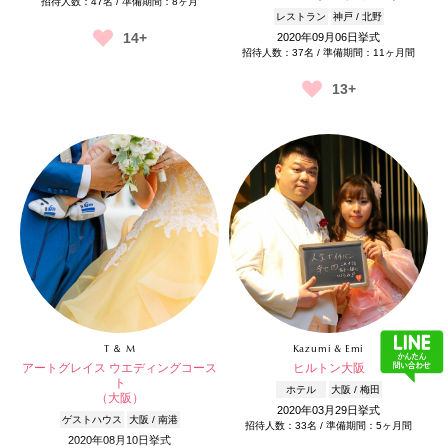
招待人数：47名 / 準備期間：8ヶ月
レストラン
神戸 / 北野
14+
2020年09月06日挙式
招待人数：37名 / 準備期間：11ヶ月間
13+
T ＆ M
Kazumi & Emi
アートグレイス ウエディングコース
ヒルトン大阪
ト
ホテル
大阪 / 梅田
（大阪）
2020年03月29日挙式
ゲストハウス
大阪 / 南港
招待人数：33名 / 準備期間：5ヶ月間
2020年08月10日挙式