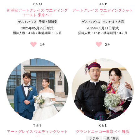
Y & M
N & R
新浦安アートグレイス ウエディング
アートグレイス ウエディングシャト
コースト 東京ベイ
ー
ゲストハウス
千葉 / 新浦安
ゲストハウス
さいたま / 大宮
2025年05月25日挙式
2025年05月11日挙式
招待人数：41名 / 準備期間：3ヶ月
招待人数：15名 / 準備期間：3ヶ月
1+
2+
T & E
K & L
アートグレイス ウエディングシャト
グランドニッコー東京ベイ 舞浜
ー
ホテル
千葉 / 舞浜