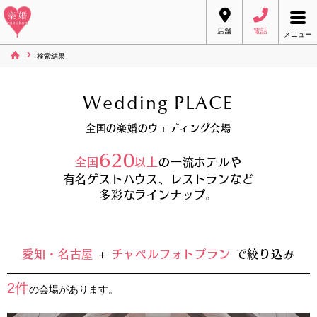
店舗
電話
メニュー
検索結果
Wedding PLACE
全国の楽婚のウェディング会場
620
全国
以上
の一流ホテルや
有名ゲストハウス、レストランなど
多彩なラインナップ。
愛知・名古屋
+
チャペルフォトプラン
で絞り込み
2件
の会場があります。