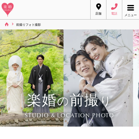
店舗
電話
メニュー
前撮りフォト撮影
楽婚
前撮
の
り
STUDIO & LOCATION PHOTO