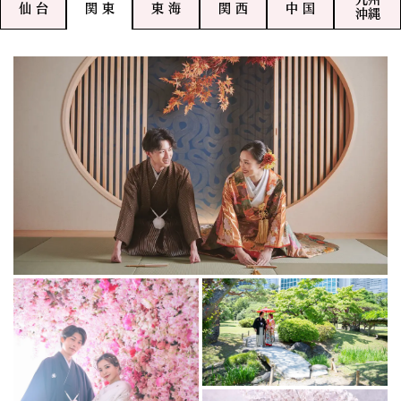
仙 台
関 東
東 海
関 西
中 国
沖縄