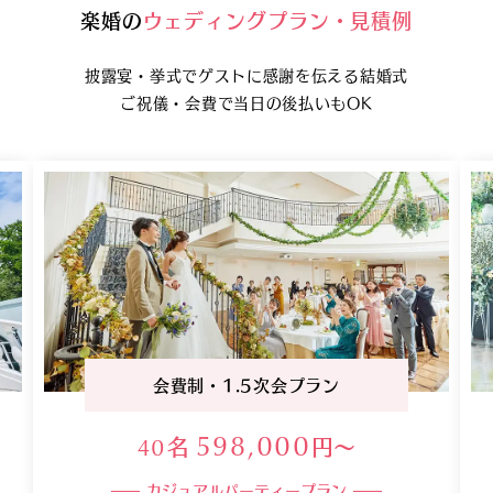
楽婚
の
ウェディングプラン・見積例
披露宴・挙式でゲストに感謝を伝える結婚式
ご祝儀・会費で当日の後払いもOK
少人数挙式＋会食プラン
名
円〜
363,000
10
少人数パーティープラン