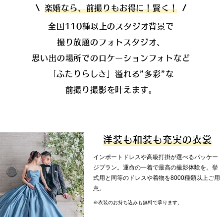
楽婚なら、前撮りもお得に！賢く！
全国110種以上のスタジオ背景で
撮り放題のフォトスタジオ、
思い出の場所でのロケーションフォトなど
「ふたりらしさ」溢れる”多彩”な
前撮り撮影を叶えます。
洋装も和装も充実の衣裳
インポートドレスや高級打掛が選べるパッケー
ジプラン。運命の一着で最高の撮影体験を。挙
式用と同等のドレスや着物を8000種類以上ご用
意。
※衣装のお持ち込みも無料で承ります。