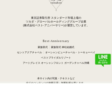
東京証券取引所 スタンダード市場上場の
ツカダ・グローバルホールディンググループ企業
(株式会社ベスト-アニバーサリー)が運営しています。
Best-Anniversary
家族挙式
家族挙式 神社結婚式
セントアクアチャペル
オーシャンビューチャペル・トーキョーベイ
ベストブライダルリゾート
アートグレイス オーシャンフロント ガーデンチャペル沖縄
本サイト内の写真・テキストなど
全てのコンテンツの無断引用・無断転載を禁じます。
ご来館でカタログギフト最大10,000円分プレゼント！
（C）Best-Anniversary Inc. All Rights Reserved.
無料ご相談予約
無料試食会予約