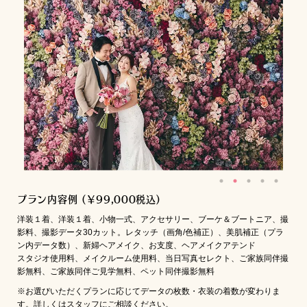
プラン内容例 (￥99,000税込)
洋装１着、洋装１着、小物一式、アクセサリー、ブーケ＆ブートニア、撮
影料、撮影データ30カット。レタッチ（画角/色補正）、美肌補正（プラ
ン内データ数）、新婦ヘアメイク、お支度、ヘアメイクアテンド
スタジオ使用料、メイクルーム使用料、当日写真セレクト、ご家族同伴撮
影無料、ご家族同伴ご見学無料、ペット同伴撮影無料
※お選びいただくプランに応じてデータの枚数・衣装の着数が変わりま
す。詳しくはスタッフにご相談ください。