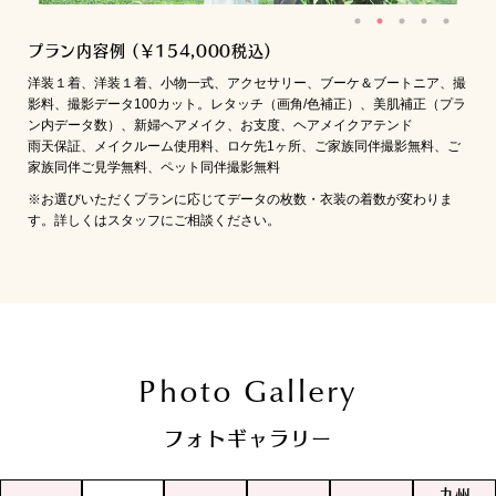
プラン内容例 (￥154,000税込)
洋装１着、洋装１着、小物一式、アクセサリー、ブーケ＆ブートニア、撮
影料、撮影データ100カット。レタッチ（画角/色補正）、美肌補正（プラ
ン内データ数）、新婦ヘアメイク、お支度、ヘアメイクアテンド
雨天保証、メイクルーム使用料、ロケ先1ヶ所、ご家族同伴撮影無料、ご
家族同伴ご見学無料、ペット同伴撮影無料
※お選びいただくプランに応じてデータの枚数・衣装の着数が変わりま
す。詳しくはスタッフにご相談ください。
Photo Gallery
フォトギャラリー
九州