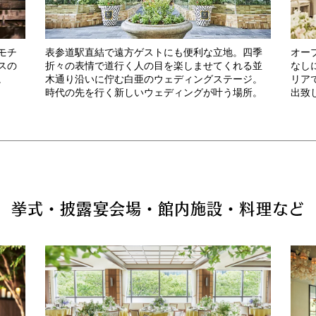
モチ
表参道駅直結で遠方ゲストにも便利な立地。四季
オー
スの
折々の表情で道行く人の目を楽しませてくれる並
なし
。
木通り沿いに佇む白亜のウェディングステージ。
リア
時代の先を行く新しいウェディングが叶う場所。
出致
挙式・披露宴会場・館内施設・料理など