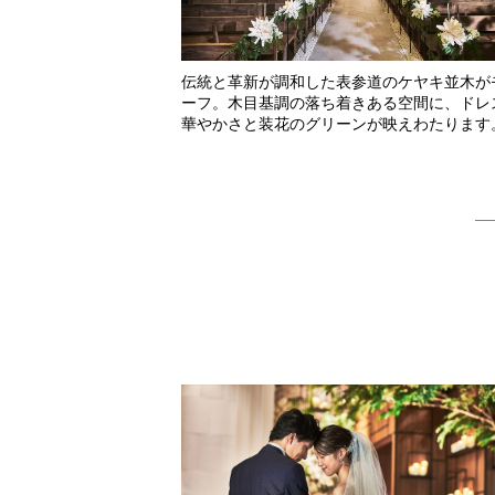
伝統と革新が調和した表参道のケヤキ並木が
ーフ。木目基調の落ち着きある空間に、ドレ
華やかさと装花のグリーンが映えわたります