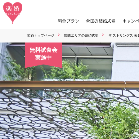
料金プラン
全国の結婚式場
キャン
楽婚トップページ
関東エリアの結婚式場
ザ ストリングス 表
無料試食会
実施中