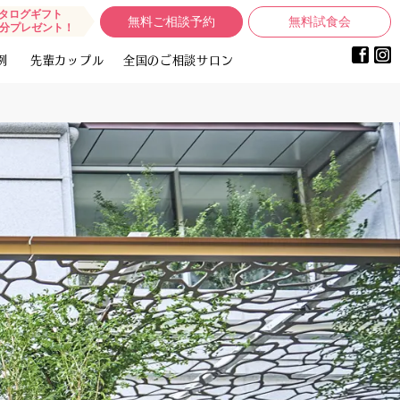
タログギフト
無料ご相談予約
無料試食会
0円分プレゼント！
例
先輩カップル
全国のご相談サロン