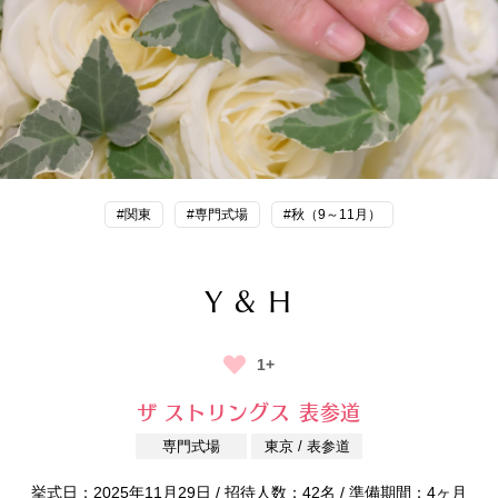
#関東
#専門式場
#秋（9～11月）
Y & H
1+
ザ ストリングス 表参道
専門式場
東京 / 表参道
挙式日：2025年11月29日 / 招待人数：42名 / 準備期間：4ヶ月