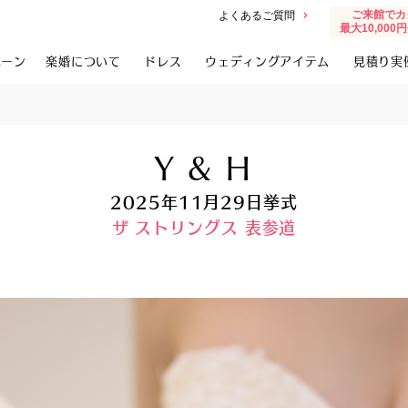
ご来館でカ
よくあるご質問
最大10,00
ペーン
楽婚について
ドレス
ウェディングアイテム
見積り実
Y & H
2025年11月29日挙式
ザ ストリングス 表参道