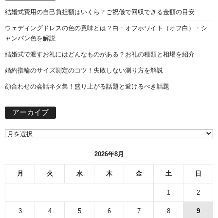
結婚式費用の自己負担額はいくら？ご祝儀で回収できる金額の目安
ウェディングドレスの色の意味とは？白・オフホワイト（オフ白）・シ
ャンパン色を解説
結婚式で渡すお礼にはどんなものがある？お礼の種類と相場を紹介
婚約指輪のサイズ測定のコツ！失敗しない測り方を解説
顔合わせの会話ネタ集！盛り上がる話題と避けるべき話題
ア
アーカイブ
ー
カ
イ
ブ
2026年8月
月
火
水
木
金
土
日
1
2
3
4
5
6
7
8
9