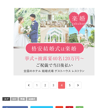
1
2
3
4
5
タグ
DIY
準備
結婚式