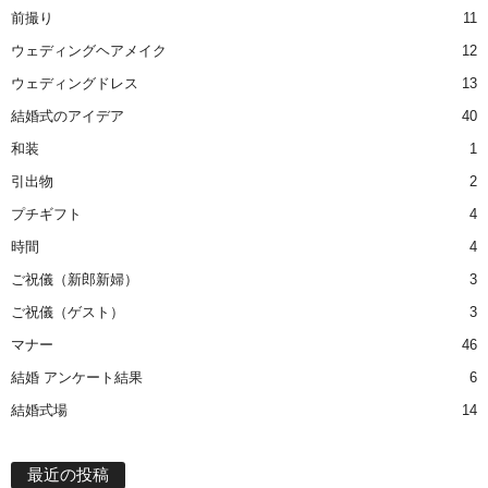
前撮り
11
ウェディングヘアメイク
12
ウェディングドレス
13
結婚式のアイデア
40
和装
1
引出物
2
プチギフト
4
時間
4
ご祝儀（新郎新婦）
3
ご祝儀（ゲスト）
3
マナー
46
結婚 アンケート結果
6
結婚式場
14
最近の投稿