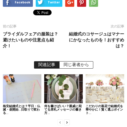
Facebook
Twitter
前の記事
次の記事
ブライダルフェアの服装は？
結婚式のコサージュはマナー
避けたいものや注意点も紹
にかなったものを！おすすめ
介！
は？
関連記事
同じ著者から
格安結婚式とは？平日・仏
何を書けばいい？親戚に宛
こだわりの装花で結婚式を
滅・昼開始…日取りで変わ
てる席札メッセージの書き
華やかに！賢く選ぶポイン
る...
方...
ト...