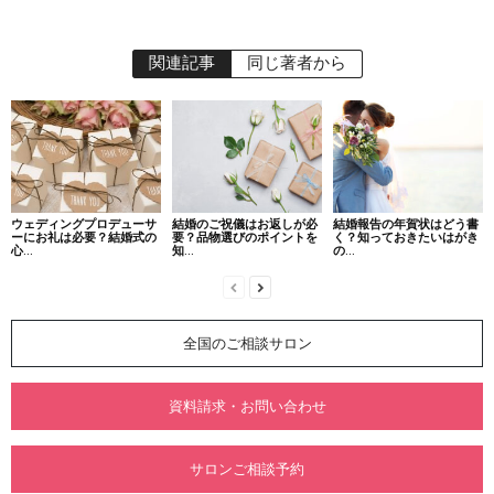
関連記事
同じ著者から
ウェディングプロデューサ
結婚のご祝儀はお返しが必
結婚報告の年賀状はどう書
ーにお礼は必要？結婚式の
要？品物選びのポイントを
く？知っておきたいはがき
心...
知...
の...
全国のご相談サロン
資料請求・お問い合わせ
サロンご相談予約