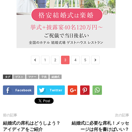
1
2
3
4
5
タグ
ゲスト
マナー
子供
結婚式
Facebook
Twitter
前の記事
次の記事
結婚式の席札はどうしよう？
結婚式に必要な席札！メッセ
アイディアをご紹介
ージは何を書けばいい？