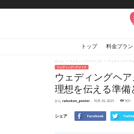
楽
トップ
料金プラン
婚
の
花
ホーム
ウェディングヘアメイク
ウェディングヘアメイ
嫁
ウェディングヘアメイク
サ
ウェディングヘア
ロ
ン
理想を伝える準備
から
rakukon_poster
-
10月 26, 2025
931
シェア
Facebook
Twitte