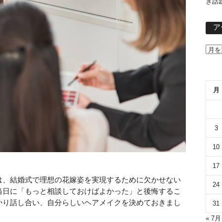
き話
ア
月
3
10
17
は、結婚式で理想の花嫁姿を実現するために欠かせない
24
当日に「もっと相談しておけばよかった」と後悔するこ
かり話し合い、自分らしいヘアメイクを決めておきまし
31
« 7月