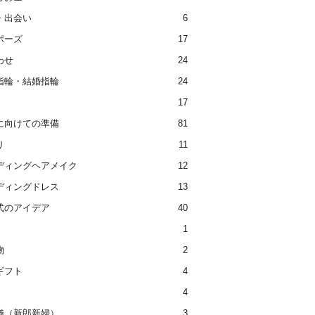
・出会い
6
ポーズ
17
わせ
24
指輪・結婚指輪
24
17
に向けての準備
81
り
11
ディングヘアメイク
12
ディングドレス
13
式のアイデア
40
1
物
2
ギフト
4
4
儀（新郎新婦）
3