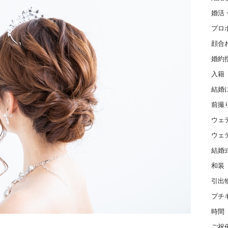
婚活
プロ
顔合
婚約
入籍
結婚
前撮
ウェ
ウェ
結婚
和装
引出
プチ
時間
ご祝