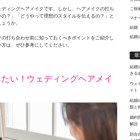
ェディングヘアメイクです。しかし、ヘアメイクの打ち
ご祝
いの？」「どうやって理想のスタイルを伝えるの？」と
マナ
しょうか。
結婚
結婚
クの打ち合わせ前に知っておくべきポイントをご紹介し
い方は、ぜひ参考にしてください。
最
結婚
きる
きたい！ウェディングヘアメイ
ウェ
？
イト
結婚
類と
婚約
解説
顔合