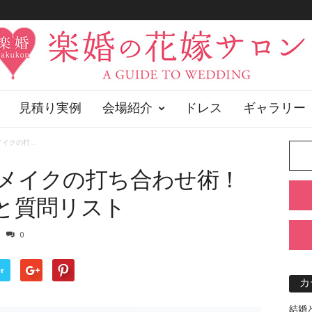
見積り実例
会場紹介
ドレス
ギャラリー
クの打...
メイクの打ち合わせ術！
と質問リスト
0
r
カ
結婚