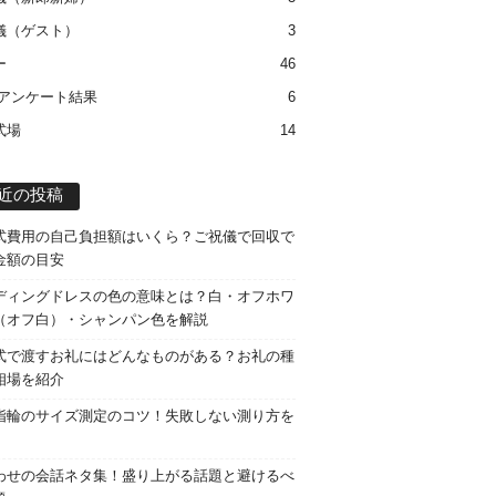
儀（ゲスト）
3
ー
46
 アンケート結果
6
式場
14
近の投稿
式費用の自己負担額はいくら？ご祝儀で回収で
金額の目安
ディングドレスの色の意味とは？白・オフホワ
（オフ白）・シャンパン色を解説
式で渡すお礼にはどんなものがある？お礼の種
相場を紹介
指輪のサイズ測定のコツ！失敗しない測り方を
わせの会話ネタ集！盛り上がる話題と避けるべ