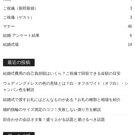
ご祝儀（新郎新婦）
3
ご祝儀（ゲスト）
3
マナー
46
結婚 アンケート結果
6
結婚式場
14
最近の投稿
結婚式費用の自己負担額はいくら？ご祝儀で回収できる金額の目安
ウェディングドレスの色の意味とは？白・オフホワイト（オフ白）・シ
ャンパン色を解説
結婚式で渡すお礼にはどんなものがある？お礼の種類と相場を紹介
婚約指輪のサイズ測定のコツ！失敗しない測り方を解説
顔合わせの会話ネタ集！盛り上がる話題と避けるべき話題
ア