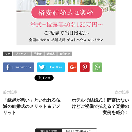
タグ
プチギフト
手土産
結婚式
顔合わせ
Facebook
Twitter
前の記事
次の記事
「縁起が悪い」といわれる仏
ホテルで結婚式！貯蓄はない
滅の結婚式のメリット＆デメ
けどご祝儀で払える？楽婚の
リット
実例を紹介！