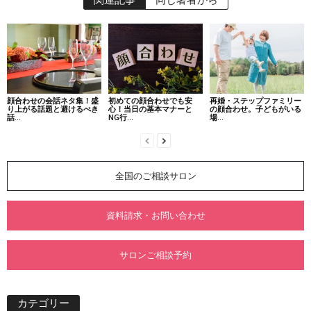
関連記事
同じ著者から
顔合わせの会話ネタ集！盛
初めての顔合わせでも安
再婚・ステップファミリー
り上がる話題と避けるべき
心！当日の基本マナーと
の顔合わせ。子どもがいる
話...
NG行...
場...
全国のご相談サロン
資料請求・お問い合わせ
サロンご相談予約
カテゴリー