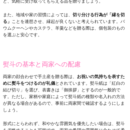
ど、気軽に受け取ってもらえる品を贈りましょう。
また、地域や家の習慣によっては、
切り分ける行為が「縁を切
る」
ことを連想させ、縁起が良くないと考えられています。バ
ウムクーヘンやカステラ、羊羹などを贈る際は、個包装のもの
を選ぶと安心です。
熨斗の基本と両家への配慮
両家の顔合わせで手土産を贈る際は、
お祝いの気持ちを表すた
めに熨斗をつけるのが礼儀
とされています。熨斗紙は「紅白の
結び切り」を選び、表書きは「御挨拶」とするのが一般的で
す。ただし、家柄や家庭によって熨斗紙の種類や名入れの方法
が異なる場合があるので、事前に両家間で確認するようにしま
しょう。
形式にとらわれず、和やかな雰囲気を優先したい場合は、熨斗