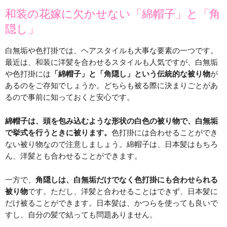
和装の花嫁に欠かせない「綿帽子」と「角
隠し」
白無垢や色打掛では、ヘアスタイルも大事な要素の一つです。
最近は、和装に洋髪を合わせるスタイルも人気ですが、白無垢
や色打掛には
「綿帽子」と「角隠し」という伝統的な被り物
が
あるのをご存知でしょうか。どちらも被る際に決まりごとがあ
るので事前に知っておくと安心です。
綿帽子は、頭を包み込むような形状の白色の被り物で、白無垢
で挙式を行うときに被ります。
色打掛には合わせることができ
ない被り物なので注意しましょう。綿帽子は、日本髪はもちろ
ん、洋髪とも合わせることができます。
一方で、
角隠しは、白無垢だけでなく色打掛にも合わせられる
被り物
です。ただし、洋髪と合わせることはできず、日本髪に
だけ被ることができます。日本髪は、かつらを使っても良いで
すし、自分の髪で結っても問題ありません。