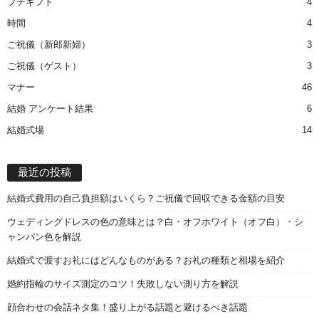
プチギフト
4
時間
4
ご祝儀（新郎新婦）
3
ご祝儀（ゲスト）
3
マナー
46
結婚 アンケート結果
6
結婚式場
14
最近の投稿
結婚式費用の自己負担額はいくら？ご祝儀で回収できる金額の目安
ウェディングドレスの色の意味とは？白・オフホワイト（オフ白）・シ
ャンパン色を解説
結婚式で渡すお礼にはどんなものがある？お礼の種類と相場を紹介
婚約指輪のサイズ測定のコツ！失敗しない測り方を解説
顔合わせの会話ネタ集！盛り上がる話題と避けるべき話題