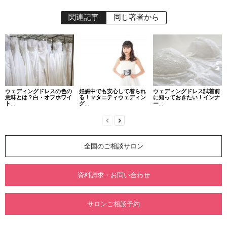
関連記事
同じ著者から
ウェディングドレスの色の
妊娠中でも安心して着られ
ウェディングドレス試着前
意味とは？白・オフホワイ
る！マタニティウェディン
に知っておきたい！インナ
ト...
グ...
ー...
全国のご相談サロン
資料請求・お問い合わせ
サロンご相談予約