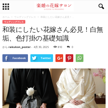
ホーム
ウェディングドレス
和装にしたい花嫁さん必見！...
ウェディングドレス
和装にしたい花嫁さん必見！白無
垢、色打掛の基礎知識
から
rakukon_poster
-
4月 30, 2025
810
0
Facebook
Twitter