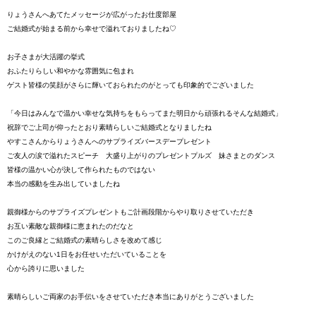
りょうさんへあてたメッセージが広がったお仕度部屋
ご結婚式が始まる前から幸せで溢れておりましたね♡
お子さまが大活躍の挙式
おふたりらしい和やかな雰囲気に包まれ
ゲスト皆様の笑顔がさらに輝いておられたのがとっても印象的でございました
「今日はみんなで温かい幸せな気持ちをもらってまた明日から頑張れるそんな結婚式」
祝辞でご上司が仰ったとおり素晴らしいご結婚式となりましたね
やすこさんからりょうさんへのサプライズバースデープレゼント
ご友人の涙で溢れたスピーチ 大盛り上がりのプレゼントプルズ 妹さまとのダンス
皆様の温かい心が決して作られたものではない
本当の感動を生み出していましたね
親御様からのサプライズプレゼントもご計画段階からやり取りさせていただき
お互い素敵な親御様に恵まれたのだなと
このご良縁とご結婚式の素晴らしさを改めて感じ
かけがえのない1日をお任せいただいていることを
心から誇りに思いました
素晴らしいご両家のお手伝いをさせていただき本当にありがとうございました