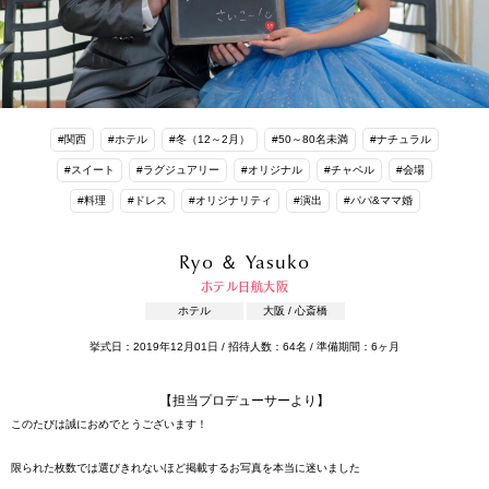
#関西
#ホテル
#冬（12～2月）
#50～80名未満
#ナチュラル
#スイート
#ラグジュアリー
#オリジナル
#チャペル
#会場
#料理
#ドレス
#オリジナリティ
#演出
#パパ&ママ婚
Ryo ＆ Yasuko
ホテル日航大阪
ホテル
大阪 / 心斎橋
挙式日：2019年12月01日 / 招待人数：64名 / 準備期間：6ヶ月
【担当プロデューサーより】
このたびは誠におめでとうございます！
限られた枚数では選びきれないほど掲載するお写真を本当に迷いました