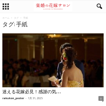
ホーム
タグ
手紙
タグ: 手紙
迷える花嫁必見！感謝の気...
rakukon_poster
-
1月 31, 2025
0