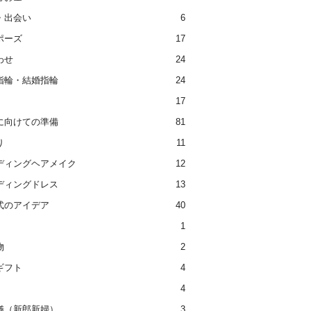
・出会い
6
ポーズ
17
わせ
24
指輪・結婚指輪
24
17
に向けての準備
81
り
11
ディングヘアメイク
12
ディングドレス
13
式のアイデア
40
1
物
2
ギフト
4
4
儀（新郎新婦）
3