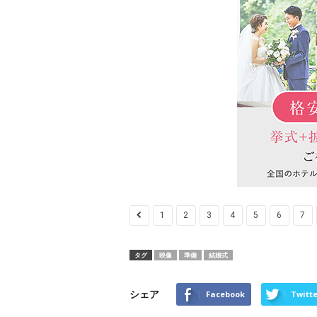
1
2
3
4
5
6
7
タグ
映像
準備
結婚式
シェア
Facebook
Twitte