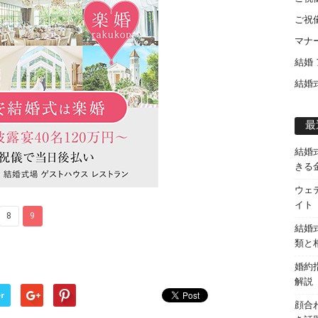
ご祝
マナ
結婚
結婚
最
結婚
きる
ウェ
イト
8
9
結婚
類と
婚約
解説
r
顔合