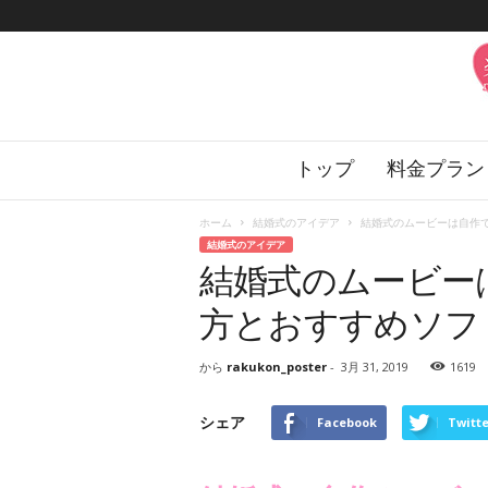
楽
トップ
料金プラン
婚
の
花
ホーム
結婚式のアイデア
結婚式のムービーは自作でき
嫁
結婚式のアイデア
サ
結婚式のムービー
ロ
ン
方とおすすめソフ
から
rakukon_poster
-
3月 31, 2019
1619
シェア
Facebook
Twitte