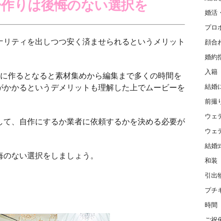
ー作りは後悔のない選択を
婚活
プロ
ナリティを出しつつ安く済ませられるというメリット
顔合
婚約
入籍
際に作るとなると素材集めから編集まで多くの時間を
がかかるというデメリットも理解した上でムービーを
結婚
前撮
ウェ
して、自作にするか業者に依頼するかを決める必要が
ウェ
結婚
悔のない選択をしましょう。
和装
引出
プチ
時間
ご祝