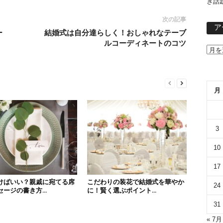
き話
次の記事
ア
ー
結婚式は自分達らしく！おしゃれなテーブ
ルコーディネートのコツ
月
3
10
17
けばいい？親戚に宛てる席
こだわりの装花で結婚式を華やか
24
ージの書き方...
に！賢く選ぶポイント...
31
« 7月