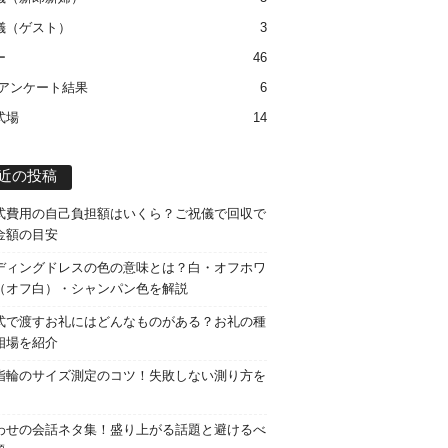
儀（ゲスト）
3
ー
46
 アンケート結果
6
式場
14
近の投稿
式費用の自己負担額はいくら？ご祝儀で回収で
金額の目安
ディングドレスの色の意味とは？白・オフホワ
（オフ白）・シャンパン色を解説
式で渡すお礼にはどんなものがある？お礼の種
相場を紹介
指輪のサイズ測定のコツ！失敗しない測り方を
わせの会話ネタ集！盛り上がる話題と避けるべ