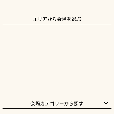
ストリングスホテル 名古屋
エリアから会場を選ぶ
仙台
関東
(1会場)
(67会場)
東海
関西
(26会場)
(52会場)
中国
九州・沖縄
(7会場)
(18会場)
会場カテゴリーから探す