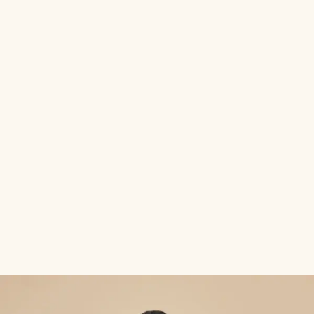
期間
限定
August Campaign, 2026
素敵なご成約特典プレゼント！
期間
限定
July Campaign, 2026
素敵なご成約特典プレゼント！
組数
限定
ドレス試着体験＆ 無料式場相談会
【1日3組限定】全国5サロン開催