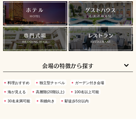
ホテル
ゲストハウス
HOTEL
GUEST HOUSE
専門式場
レストラン
WEDDING HALL
RESTAURANT
会場の特徴から探す
料理おすすめ
独立型チャペル
ガーデン付き会場
海が見える
高層階(20階以上)
100名以上可能
30名未満可能
和婚向き
駅徒歩5分以内