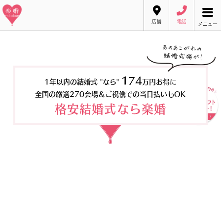
店舗
電話
メニュー
174
1年以内の結婚式 "なら"
万円お得に
※ゼクシィ結婚トレンド調査2020首都圏版と当社平均金額の違い
全国の厳選270会場＆ご祝儀での当日払いもOK
※お客様のご希望内容により価格は変動致します
格安結婚式なら楽婚