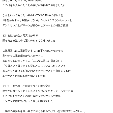
誰もが虜になるような満面の笑みは
この日を迎えられたことの喜びが溢れ出ておりましたね
なんといってもこだわりのANTONIO RIVAのドレスは
1年前からずっと希望されていたゴールドクラウンのヘッドと
アンスリウムとグリーンが鮮やかなブーケとの相性が抜群
どれも魅力的なお写真ばかりで
限られた枚数の中で選ぶのをとても迷いました
ご披露宴ではご親族皆さまでお食事を愉しみながらの
和やかなご親族紹介からスタートし
おひとりおひとりからの「こんなに嬉しい日はない」
「今日という日をとても楽しみにしていました」という
おふたりへかけるお祝いのメッセージがとても心温まるもので
あやかさんの頬にも涙が伝いましたね
そして お色直しではガラリと印象を変え
華やかなゴールドのドレスに身を包んでのキャンドルサービス
そこにはあやかさんの大好きなラプンツェルの世界
ランタンの雰囲気にほっこりした瞬間でした
「感謝の気持ちを真っ直ぐに伝えられるのはやっぱり結婚式しかない」と