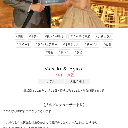
#関西
#ホテル
#夏（6～8月）
#10～30名未満
#ナチュラル
#スイート
#ラグジュアリー
#オリジナル
#チャペル
#会場
#料理
#ドレス
#演出
Masaki ＆ Ayaka
ヒルトン大阪
ホテル
大阪 / 梅田
挙式日：2020年07月23日 / 招待人数：21名 / 準備期間：6ヶ月
【担当プロデューサーより】
このたびは誠におめでとうございます
「太陽のような笑顔とはあやかさんの笑顔のことをいうんだな」と納得の