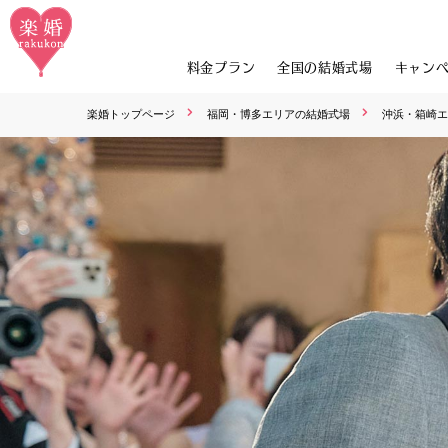
料金プラン
全国の結婚式場
キャン
楽婚トップページ
福岡・博多エリアの結婚式場
沖浜・箱崎エ