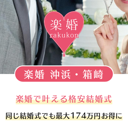
楽婚 沖浜・箱崎
楽婚で叶える格安結婚式
174
同じ結婚式でも最大
万円お得に