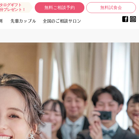
タログギフト
無料ご相談予約
無料試食会
0円分プレゼント！
例
先輩カップル
全国のご相談サロン