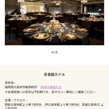
4
/
5
萃香園ホテル
所在地：
福岡県久留米市櫛原町87
MAPを確認する
※会場現地への見学は予約制です。各サロンへ事前にご連絡ください
交通・アクセス：
西鉄久留米駅より車で約5分、JR久留米駅より車で約5分。高速久留米I.C.よ
り約10分