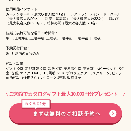
使用可能バンケット：
ガーデンホール（最大収容人数 40名）、レストラン フォン・ド・クール
（最大収容人数50名）、料亭「紫雲筵」（最大収容人数32名）、鶴の間
（最大収容人数320名）、松林の間（最大収容人数120名）
結婚式実施可能な曜日・時間帯：
平日, 土曜午前, 土曜午後, 土曜夜, 日曜午前, 日曜午後, 日曜夜
予約受付日程：
6か月以内の日程のみ
施設・設備：
ゲスト控室, 新郎新婦控室, 親族控室, 美容着付室, 更衣室, ベビーベッド, 授乳
室, 音響, マイク, DVD, CD, 照明, VTR, プロジェクター, スクリーン, ピアノ,
宿泊施設（提携含む）, クローク, 駐車場, 喫煙室
ご来館でカタログギフト最大10,000円分プレゼント！