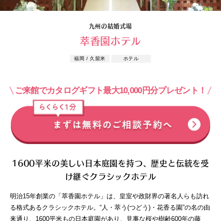
九州の結婚式場
萃香園ホテル
福岡 / 久留米
ホテル
ご来館でカタログギフト最大10,000円分プレゼント！
1600平米の美しい日本庭園を持つ、歴史と伝統を受
け継ぐクラシックホテル
明治15年創業の「萃香園ホテル」は、皇室や政財界の著名人らも訪れ
る格式あるクラシックホテル。“人・萃う(つどう)・花香る園”の名の由
来通り、1600平米もの日本庭園があり、見事な桜や樹齢600年の藤