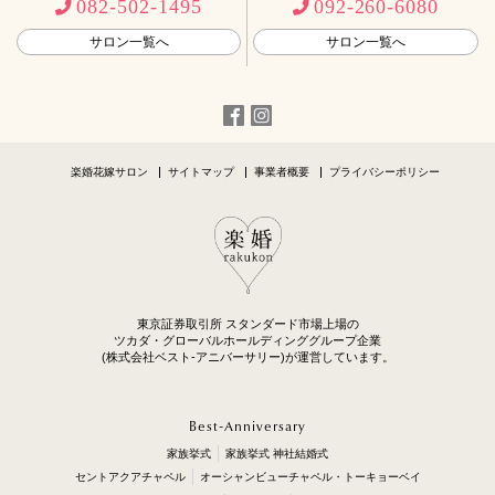
082-502-1495
092-260-6080
サロン一覧へ
サロン一覧へ
楽婚花嫁サロン
サイトマップ
事業者概要
プライバシーポリシー
東京証券取引所 スタンダード市場上場の
ツカダ・グローバルホールディンググループ企業
(株式会社ベスト-アニバーサリー)が運営しています。
Best-Anniversary
家族挙式
家族挙式 神社結婚式
セントアクアチャペル
オーシャンビューチャペル・トーキョーベイ