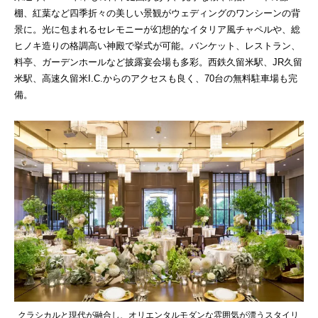
棚、紅葉など四季折々の美しい景観がウェディングのワンシーンの背
景に。光に包まれるセレモニーが幻想的なイタリア風チャペルや、総
ヒノキ造りの格調高い神殿で挙式が可能。バンケット、レストラン、
料亭、ガーデンホールなど披露宴会場も多彩。西鉄久留米駅、JR久留
米駅、高速久留米I.C.からのアクセスも良く、70台の無料駐車場も完
備。
クラシカルと現代が融合し、オリエンタルモダンな雰囲気が漂うスタイリ