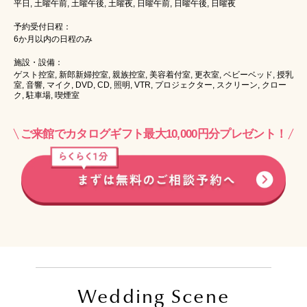
平日, 土曜午前, 土曜午後, 土曜夜, 日曜午前, 日曜午後, 日曜夜
予約受付日程：
6か月以内の日程のみ
施設・設備：
ゲスト控室, 新郎新婦控室, 親族控室, 美容着付室, 更衣室, ベビーベッド, 授乳
室, 音響, マイク, DVD, CD, 照明, VTR, プロジェクター, スクリーン, クロー
ク, 駐車場, 喫煙室
ご来館でカタログギフト最大10,000円分プレゼント！
Wedding Scene