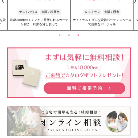
ゲストハウス
大阪 / 松原市
レストラン
大阪 / 堺市
を貸
樹齢300年のモチノキに見守られるガーデ
ナチュラルモダンな貸切パーティスペース
シ
ン付き一軒家を貸し切って
で自由なパーティを