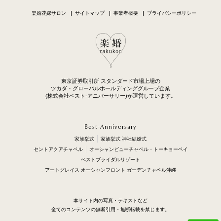
楽婚花嫁サロン
サイトマップ
事業者概要
プライバシーポリシー
東京証券取引所 スタンダード市場上場の
ツカダ・グローバルホールディンググループ企業
(株式会社ベスト-アニバーサリー)が運営しています。
Best-Anniversary
家族挙式
家族挙式 神社結婚式
セントアクアチャペル
オーシャンビューチャペル・トーキョーベイ
ベストブライダルリゾート
アートグレイス オーシャンフロント ガーデンチャペル沖縄
本サイト内の写真・テキストなど
全てのコンテンツの無断引用・無断転載を禁じます。