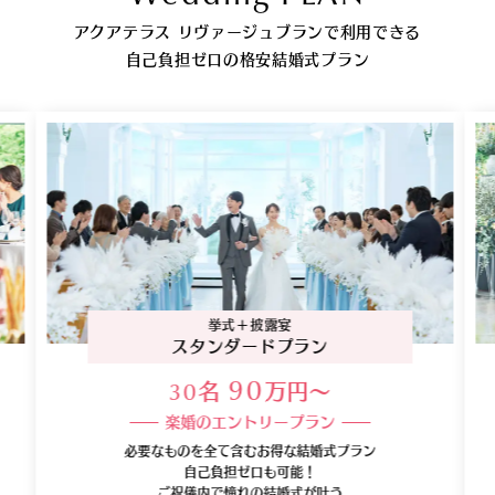
アクアテラス リヴァージュブランで利用できる
自己負担ゼロの格安結婚式プラン
挙式＋披露宴
スタンダードプラン
名
万円〜
90
30
楽婚のエントリープラン
必要なものを全て含むお得な結婚式プラン
自己負担ゼロも可能！
ご祝儀内で憧れの結婚式が叶う