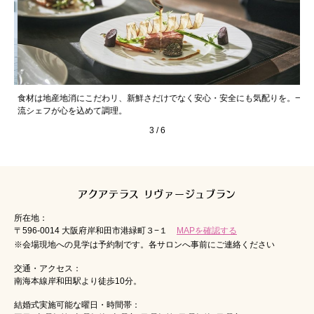
．
食材は地産地消にこだわリ、新鮮さだけでなく安心・安全にも気配りを。一
様
流シェフが心を込めて調理。
美
3
/
6
アクアテラス リヴァージュブラン
所在地：
〒596-0014 大阪府岸和田市港緑町３−１
MAPを確認する
※会場現地への見学は予約制です。各サロンへ事前にご連絡ください
交通・アクセス：
南海本線岸和田駅より徒歩10分。
結婚式実施可能な曜日・時間帯：