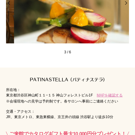
3
/
6
PATINASTELLA (パティナステラ)
所在地：
東京都渋谷区神山町１１−１５ 神山フォレストビル1F
MAPを確認する
※会場現地への見学は予約制です。各サロンへ事前にご連絡ください
交通・アクセス：
JR、東京メトロ、東急東横線、京王井の頭線 渋谷駅より徒歩10分
ご来館でカタログギフト最大10,000円分プレゼント！