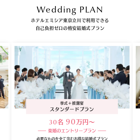
Wedding PLAN
ホテルエミシア東京立川で利用できる
自己負担ゼロの格安結婚式プラン
挙式＋披露宴
スタンダードプラン
名
万円〜
90
30
楽婚のエントリープラン
必要なものを全て含むお得な結婚式プラン