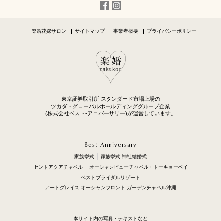
楽婚花嫁サロン
サイトマップ
事業者概要
プライバシーポリシー
東京証券取引所 スタンダード市場上場の
ツカダ・グローバルホールディンググループ企業
(株式会社ベスト-アニバーサリー)が運営しています。
Best-Anniversary
家族挙式
家族挙式 神社結婚式
セントアクアチャペル
オーシャンビューチャペル・トーキョーベイ
ベストブライダルリゾート
アートグレイス オーシャンフロント ガーデンチャペル沖縄
本サイト内の写真・テキストなど