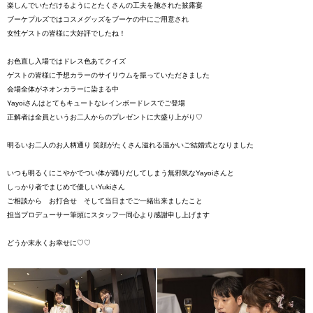
楽しんでいただけるようにとたくさんの工夫を施された披露宴
ブーケプルズではコスメグッズをブーケの中にご用意され
女性ゲストの皆様に大好評でしたね！
お色直し入場ではドレス色あてクイズ
ゲストの皆様に予想カラーのサイリウムを振っていただきました
会場全体がネオンカラーに染まる中
Yayoiさんはとてもキュートなレインボードレスでご登場
正解者は全員というお二人からのプレゼントに大盛り上がり♡
明るいお二人のお人柄通り 笑顔がたくさん溢れる温かいご結婚式となりました
いつも明るくにこやかでつい体が踊りだしてしまう無邪気なYayoiさんと
しっかり者でまじめで優しいYukiさん
ご相談から お打合せ そして当日までご一緒出来ましたこと
担当プロデューサー筆頭にスタッフ一同心より感謝申し上げます
どうか末永くお幸せに♡♡