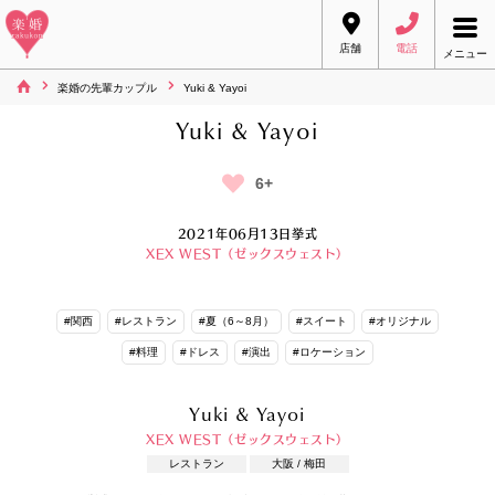
店舗
電話
メニュー
楽婚の先輩カップル
Yuki & Yayoi
Yuki & Yayoi
6+
2021年06月13日挙式
XEX WEST（ゼックスウェスト）
#関西
#レストラン
#夏（6～8月）
#スイート
#オリジナル
#料理
#ドレス
#演出
#ロケーション
Yuki & Yayoi
XEX WEST（ゼックスウェスト）
レストラン
大阪 / 梅田