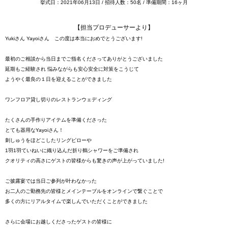
挙式日：2021年06月13日 / 招待人数：50名 / 準備期間：16ヶ月
【担当プロデューサーより】
Yukiさん Yayoiさん この度は本当におめでとうございます!
最初のご相談から当日までご指名くださってありがとうございました
延期もご経験され 悩みながらも安心安全に対策をこうじて
ようやく最良の１日を迎えることができました
ワンフロア貸し切りのレストランウェディング
たくさんの手作りアイテムを準備くださった
とても器用なYayoiさん！
刺しゅうをほどこしたリングピローや
1羽1羽ていねいに織り込んだ折り鶴シャワーをご準備され
クオリティの高さにゲストの皆様からも驚きの声が上がっていました!
ご披露宴では当日ご参列が叶わなかった
お二人のご勤務先の皆様とメインテーブルをオンラインで繋ぐことで
多くの方にリアルタイムで楽しんでいただくことができました
さらに会場にお越しくださったゲストの皆様に