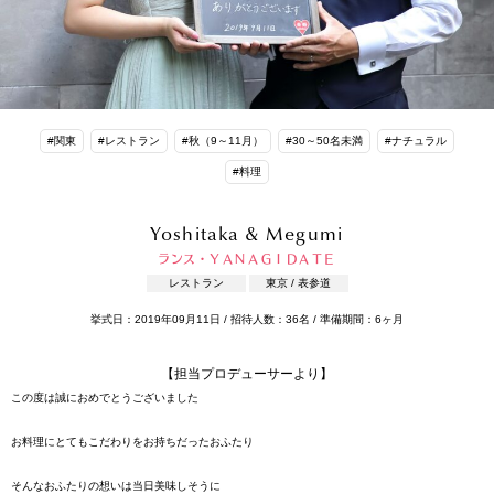
#関東
#レストラン
#秋（9～11月）
#30～50名未満
#ナチュラル
#料理
Yoshitaka & Megumi
ランス・ＹＡＮＡＧＩＤＡＴＥ
レストラン
東京 / 表参道
挙式日：2019年09月11日 / 招待人数：36名 / 準備期間：6ヶ月
【担当プロデューサーより】
この度は誠におめでとうございました
お料理にとてもこだわりをお持ちだったおふたり
そんなおふたりの想いは当日美味しそうに