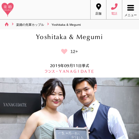
店舗
電話
メニュー
楽婚の先輩カップル
Yoshitaka & Megumi
Yoshitaka & Megumi
12+
2019年09月11日挙式
ランス・ＹＡＮＡＧＩＤＡＴＥ