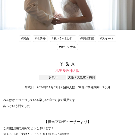
#関西
#ホテル
#秋（9～11月）
#非日常感
#スイート
#オリジナル
Y & A
ホテル阪神大阪
ホテル
大阪 / 大阪駅・梅田
挙式日：2024年11月09日 / 招待人数：32名 / 準備期間：9ヶ月
みんばがニコニコしている楽しい式にできて満足です。
あっという間でした。
【担当プロデューサーより】
この度は誠におめでとうございます！
おふたりの「大好き」がたくさん詰まった結婚式