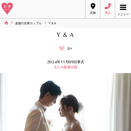
店舗
電話
メニュー
楽婚の先輩カップル
Y & A
Y & A
6+
2024年11月09日挙式
ホテル阪神大阪