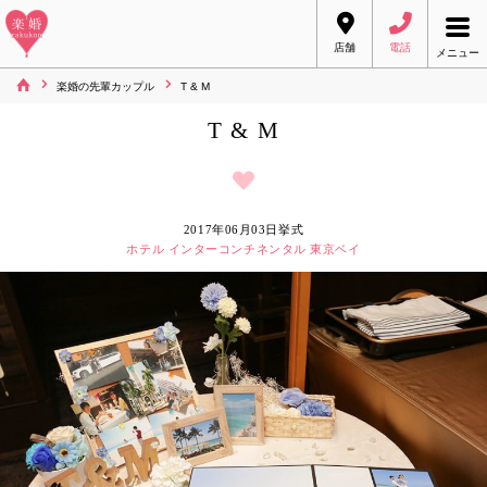
店舗
電話
メニュー
楽婚の先輩カップル
T & M
T & M
2017年06月03日挙式
ホテル インターコンチネンタル 東京ベイ