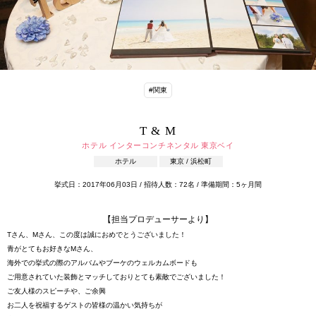
#関東
T & M
ホテル インターコンチネンタル 東京ベイ
ホテル
東京 / 浜松町
挙式日：2017年06月03日 / 招待人数：72名 / 準備期間：5ヶ月間
【担当プロデューサーより】
Tさん、Mさん、この度は誠におめでとうございました！
青がとてもお好きなMさん、
海外での挙式の際のアルバムやブーケのウェルカムボードも
ご用意されていた装飾とマッチしておりとても素敵でございました！
ご友人様のスピーチや、ご余興
お二人を祝福するゲストの皆様の温かい気持ちが