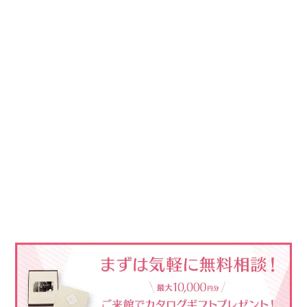
東京 / 浜松町
ホテル
ハイグレード
東京駅・品川駅・羽田空港から至便。レインボーブリッジの眺望は圧巻！
海が見える
100名以上可能
30名未満可能
和婚向き
駅徒歩5分以内
会場の詳細はこちら