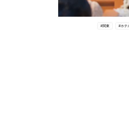
#関東
#ホテ