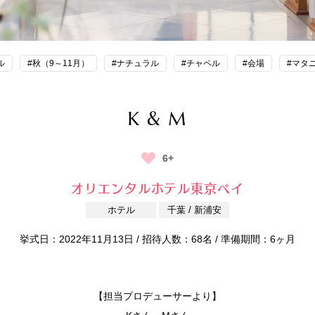
ル
#秋（9～11月）
#ナチュラル
#チャペル
#会場
#マタ
K & M
6+
オリエンタルホテル東京ベイ
ホテル
千葉 / 新浦安
挙式日：2022年11月13日 / 招待人数：68名 / 準備期間：6ヶ月
【担当プロデューサーより】