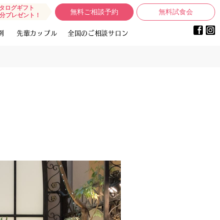
タログギフト
無料ご相談予約
無料試食会
0円分プレゼント！
例
先輩カップル
全国のご相談サロン