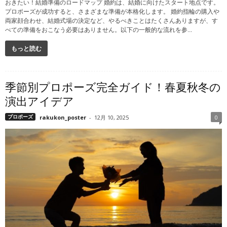
おきたい！結婚準備のロードマップ 婚約は、結婚に向けたスタート地点です。
プロポーズが成功すると、さまざまな準備が本格化します。 婚約指輪の購入や
両家顔合わせ、結婚式場の決定など、やるべきことはたくさんありますが、す
べての準備をおこなう必要はありません。以下の一般的な流れを参...
もっと読む
季節別プロポーズ完全ガイド！春夏秋冬の
演出アイデア
プロポーズ
rakukon_poster
-
12月 10, 2025
0