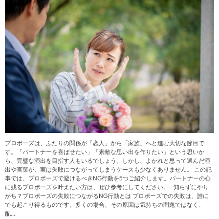
プロポーズは、ふたりの関係が「恋人」から「家族」へと進む大切な節目で
す。「パートナーを喜ばせたい」「素敵な思い出を作りたい」という思いか
ら、完璧な演出を目指す人もいるでしょう。しかし、よかれと思って選んだ演
出や言葉が、実は失敗につながってしまうケースも少なくありません。 この記
事では、プロポーズで避けるべきNG行動を5つご紹介します。パートナーの心
に残るプロポーズを叶えたい方は、ぜひ参考にしてください。 知らずにやり
がち？プロポーズの失敗につながるNG行動とは プロポーズでの失敗は、誰に
でも起こり得るものです。多くの場合、その原因は気持ちの問題ではなく、
配...