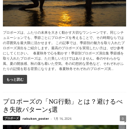
プロポーズは、ふたりの未来を大きく動かす大切なワンシーンです。同じシチ
ュエーションでも、季節ごとにプロポーズを考えることで、その時期ならでは
の雰囲気を最大限に活かせます。 この記事では、季節別の魅力を取り入れたプ
ロポーズ演出をご紹介します。最高のプロポーズを実現したい方は、ぜひ参考
にしてください。 春夏秋冬で心を動かす！季節別プロポーズ演出集 季節感を
取り入れたプロポーズは、ただ美しいだけではありません。春のやわらかな
風、夏の開放感、秋の落ち着いた空気、冬の幻想的な景色など、それぞれがふ
たりの記憶を彩る背景になります。 春夏秋冬それぞれのプロポーズ演...
もっと読む
プロポーズの「NG行動」とは？避けるべ
き失敗パターン5選
プロポーズ
rakukon_poster
-
1月 16, 2026
0