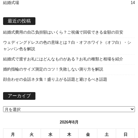
結婚式場
14
最近の投稿
結婚式費用の自己負担額はいくら？ご祝儀で回収できる金額の目安
ウェディングドレスの色の意味とは？白・オフホワイト（オフ白）・シ
ャンパン色を解説
結婚式で渡すお礼にはどんなものがある？お礼の種類と相場を紹介
婚約指輪のサイズ測定のコツ！失敗しない測り方を解説
顔合わせの会話ネタ集！盛り上がる話題と避けるべき話題
ア
アーカイブ
ー
カ
イ
ブ
2026年8月
月
火
水
木
金
土
日