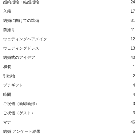
婚約指輪・結婚指輪
24
入籍
17
結婚に向けての準備
81
前撮り
11
ウェディングヘアメイク
12
ウェディングドレス
13
結婚式のアイデア
40
和装
1
引出物
2
プチギフト
4
時間
4
ご祝儀（新郎新婦）
3
ご祝儀（ゲスト）
3
マナー
46
結婚 アンケート結果
6