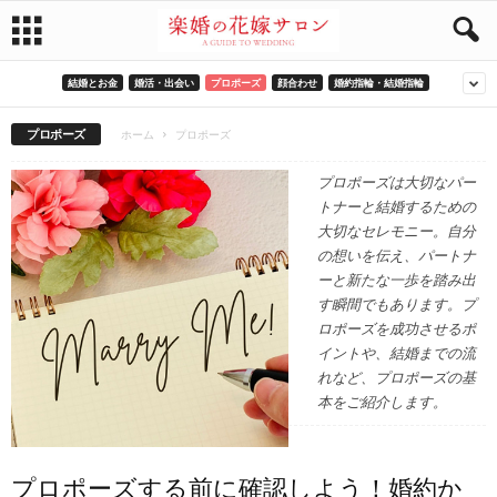
結婚とお金
婚活・出会い
プロポーズ
顔合わせ
婚約指輪・結婚指輪
プロポーズ
ホーム
プロポーズ
プロポーズは大切なパー
トナーと結婚するための
大切なセレモニー。自分
の想いを伝え、パートナ
ーと新たな一歩を踏み出
す瞬間でもあります。プ
ロポーズを成功させるポ
イントや、結婚までの流
れなど、プロポーズの基
本をご紹介します。
プロポーズする前に確認しよう！婚約か