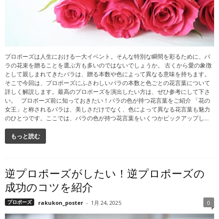
プロポーズは人生における一大イベント。そんな特別な瞬間を彩るために、バ
ラの花束を贈ることを選ぶ方も多いのではないでしょうか。 古くから愛の象徴
として親しまれてきたバラは、贈る本数や色によって異なる意味を持ちます。
そこで今回は、プロポーズにふさわしいバラの本数と色ごとの花言葉について
詳しく解説します。最高のプロポーズを演出したい方は、ぜひ参考にして下さ
い。 プロポーズ前に知っておきたい！バラの色が持つ花言葉をご紹介 「花の
女王」と称されるバラは、美しさだけでなく、色によって異なる花言葉も魅力
のひとつです。ここでは、バラの色が持つ花言葉をいくつかピックアップし...
もっと読む
逆プロポーズがしたい！逆プロポーズの
成功のコツを紹介
プロポーズ
rakukon_poster
-
1月 24, 2025
0