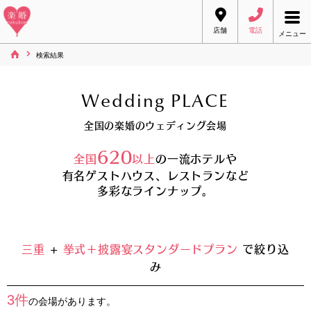
店舗
電話
メニュー
検索結果
Wedding PLACE
全国の楽婚のウェディング会場
620
全国
以上
の一流ホテルや
有名ゲストハウス、レストランなど
多彩なラインナップ。
三重
+
挙式＋披露宴スタンダードプラン
で絞り込
み
3件
の会場があります。