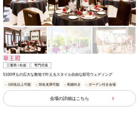
華王殿
三重県 / 松坂
専門式場
5100坪もの広大な敷地で叶えるスタイル自由な邸宅ウェディング
100名以上可能
30名未満可能
和婚向き
ガーデン付き会場
会場の詳細はこちら