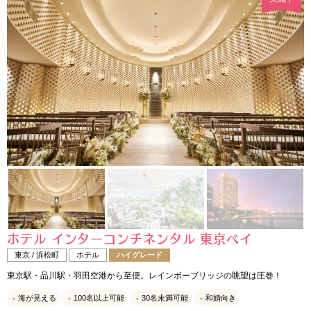
ホテル インターコンチネンタル 東京ベイ
東京 / 浜松町
ホテル
ハイグレード
東京駅・品川駅・羽田空港から至便。レインボーブリッジの眺望は圧巻！
海が見える
100名以上可能
30名未満可能
和婚向き