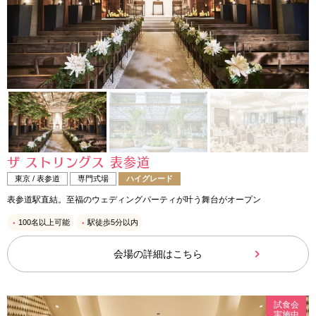
ザ ストリングス 表参道
東京 / 表参道
専門式場
ハイグレード
表参道駅直結。至福のウェディングパーティが叶う舞台がオープン
100名以上可能
駅徒歩5分以内
会場の詳細はこちら
試食会
実施中