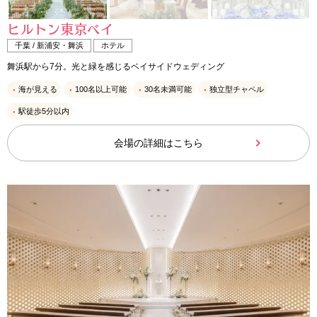
ヒルトン東京ベイ
千葉 / 新浦安・舞浜
ホテル
舞浜駅から7分。光と緑を感じるベイサイドウェディング
海が見える
100名以上可能
30名未満可能
独立型チャペル
駅徒歩5分以内
会場の詳細はこちら