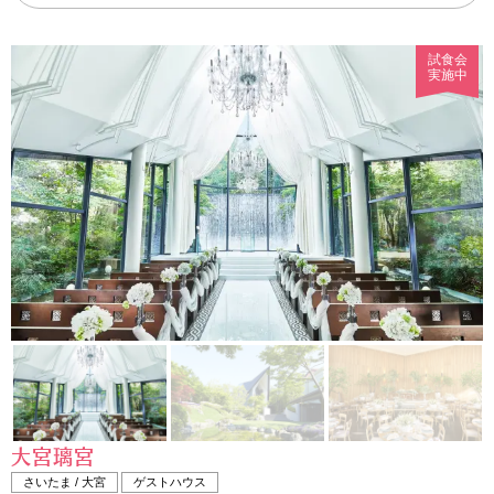
試食会
実施中
大宮璃宮
さいたま / 大宮
ゲストハウス