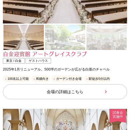
白金迎賓館 アートグレイスクラブ
東京 / 白金
ゲストハウス
2025年1月リニューアル。500坪のガーデンが広がる白亜のチャペル
100名以上可能
和婚向き
ガーデン付き会場
駅徒歩5分以内
会場の詳細はこちら
試食会
実施中