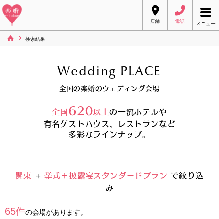
店舗
電話
メニュー
検索結果
Wedding PLACE
全国の楽婚のウェディング会場
620
全国
以上
の一流ホテルや
有名ゲストハウス、レストランなど
多彩なラインナップ。
関東
+
挙式＋披露宴スタンダードプラン
で絞り込
み
65件
の会場があります。