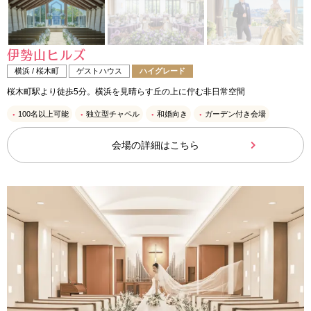
伊勢山ヒルズ
横浜 / 桜木町
ゲストハウス
ハイグレード
桜木町駅より徒歩5分。横浜を見晴らす丘の上に佇む非日常空間
100名以上可能
独立型チャペル
和婚向き
ガーデン付き会場
会場の詳細はこちら