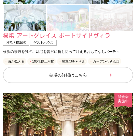
横浜 アートグレイス ポートサイドヴィラ
横浜 / 横浜駅
ゲストハウス
横浜の景観を独占。邸宅を贅沢に貸し切って叶えるおもてなしパーティ
海が見える
100名以上可能
独立型チャペル
ガーデン付き会場
会場の詳細はこちら
試食会
実施中