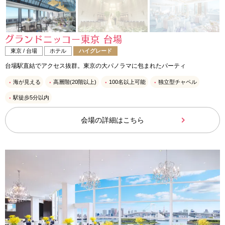
グランドニッコー東京 台場
東京 / 台場
ホテル
ハイグレード
台場駅直結でアクセス抜群。東京の大パノラマに包まれたパーティ
海が見える
高層階(20階以上)
100名以上可能
独立型チャペル
駅徒歩5分以内
会場の詳細はこちら