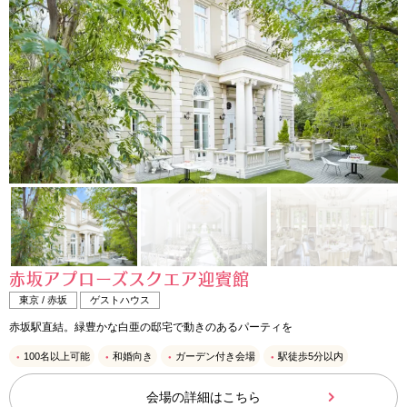
赤坂アプローズスクエア迎賓館
東京 / 赤坂
ゲストハウス
赤坂駅直結。緑豊かな白亜の邸宅で動きのあるパーティを
100名以上可能
和婚向き
ガーデン付き会場
駅徒歩5分以内
会場の詳細はこちら