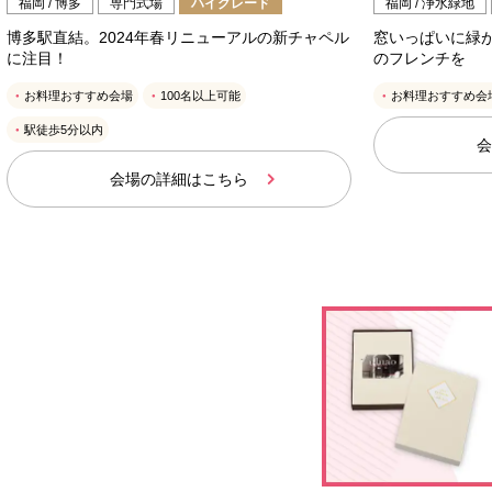
福岡 / 博多
専門式場
ハイグレード
福岡 / 浄水緑地
博多駅直結。2024年春リニューアルの新チャペル
窓いっぱいに緑
に注目！
のフレンチを
お料理おすすめ会場
100名以上可能
お料理おすすめ会
駅徒歩5分以内
会
会場の詳細はこちら