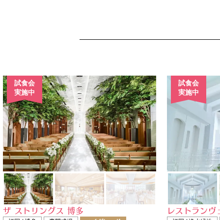
試食会
試食会
実施中
実施中
ザ ストリングス 博多
レストランヴ