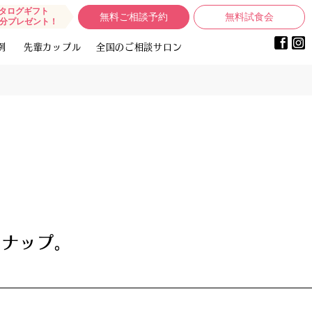
タログギフト
無料ご相談予約
無料試食会
0円分プレゼント！
例
先輩カップル
全国のご相談サロン
ンナップ。